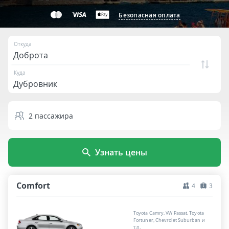
Безопасная оплата
Откуда
Куда
2
пассажира
Узнать цены
Comfort
4
3
Toyota Camry, VW Passat, Toyota
Fortuner, Chevrolet Suburban и
т.п.