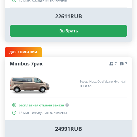
15 мин. ожидания включены
22611RUB
Выбрать
ДЛЯ КОМПАНИИ
Minibus 7pax
7
7
Toyota Hiace, Opel Vivaro, Hyundai
H-1 и т.п.
Бесплатная отмена заказа
15 мин. ожидания включены
24991RUB