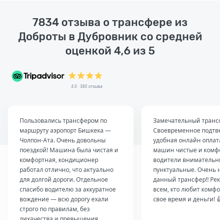
7834 отзыва о трансфере из
Доброты в Дубровник со средней
оценкой 4,6 из 5
4.0 · 380 отзыва
Пользовались трансфером по
Замечательный транс
маршруту аэропорт Бишкека —
Своевременное подтв
Чолпон-Ата. Очень довольны
удобная онлайн оплат
поездкой! Машина была чистая и
машин чистые и комф
комфортная, кондиционер
водители внимательн
работал отлично, что актуально
пунктуальные. Очень 
для долгой дороги. Отдельное
данный трансфер!! Ре
спасибо водителю за аккуратное
всем, кто любит комфо
вождение — всю дорогу ехали
свое время и деньги! 
строго по правилам, без
лихачества и превышения