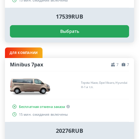
15 мин. ожидания включены
17539RUB
Выбрать
ДЛЯ КОМПАНИИ
Minibus 7pax
7
7
Toyota Hiace, Opel Vivaro, Hyundai
H-1 и т.п.
Бесплатная отмена заказа
15 мин. ожидания включены
20276RUB