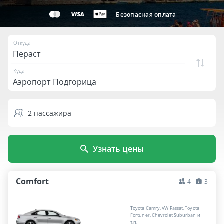
Безопасная оплата
Откуда
Куда
2
пассажира
Узнать цены
Comfort
4
3
Toyota Camry, VW Passat, Toyota
Fortuner, Chevrolet Suburban и
т.п.