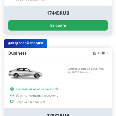
17445RUB
Выбрать
ДЛЯ ДЕЛОВОЙ ПОЕЗДКИ
Business
3
3
Mercedes E-class, Lexus GS, Audi
A6, BMW 5 Series и т.п.
Бесплатная отмена заказа
90 минут ожидания включено
Встреча с табличкой
27932RUB