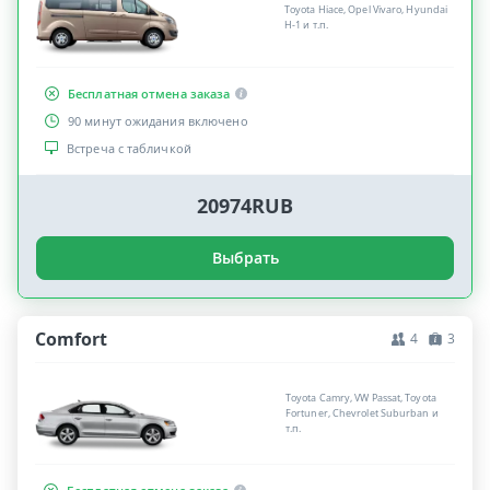
Toyota Hiace, Opel Vivaro, Hyundai
H-1 и т.п.
Бесплатная отмена заказа
90 минут ожидания включено
Встреча с табличкой
20974RUB
Выбрать
Comfort
4
3
Toyota Camry, VW Passat, Toyota
Fortuner, Chevrolet Suburban и
т.п.