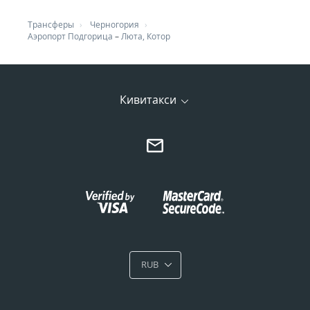
Трансферы
Черногория
Аэропорт Подгорица
–
Люта, Котор
Кивитакси
RUB