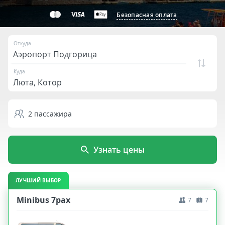
Безопасная оплата
Откуда
Куда
2
пассажира
Узнать цены
ЛУЧШИЙ ВЫБОР
Minibus 7pax
7
7