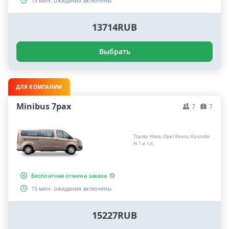
15 мин. ожидания включены
13714RUB
Выбрать
ДЛЯ КОМПАНИИ
Minibus 7pax
7
7
Toyota Hiace, Opel Vivaro, Hyundai
H-1 и т.п.
Бесплатная отмена заказа
15 мин. ожидания включены
15227RUB