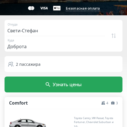
Безопасная оплата
Откуда
Куда
2
пассажира
Узнать цены
Comfort
4
3
Toyota Camry, VW Passat, Toyota
Fortuner, Chevrolet Suburban и
т.п.