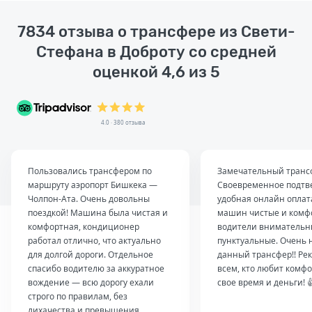
7834 отзыва о трансфере из Свети-
Стефана в Доброту со средней
оценкой 4,6 из 5
4.0 · 380 отзыва
Пользовались трансфером по
Замечательный транс
маршруту аэропорт Бишкека —
Своевременное подтв
Чолпон-Ата. Очень довольны
удобная онлайн оплат
поездкой! Машина была чистая и
машин чистые и комф
комфортная, кондиционер
водители внимательн
работал отлично, что актуально
пунктуальные. Очень 
для долгой дороги. Отдельное
данный трансфер!! Ре
спасибо водителю за аккуратное
всем, кто любит комфо
вождение — всю дорогу ехали
свое время и деньги! 
строго по правилам, без
лихачества и превышения