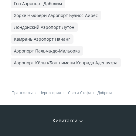
Гоа Аэропорт Даболим
Хорхе Ньюбери Аэропорт Буэнос-Айрес
Лондонский Аэропорт Лутон
Камрань Аэропорт Нячанг
Аэропорт Пальма-де-Мальорка
Аэропорт Кёльн/Бонн имени Конрада Аденауэра
Трансферы
Черногория
Свети-Стефан
–
Доброта
Кивитакси