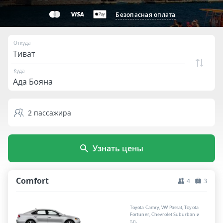
Безопасная оплата
Откуда
Куда
2
пассажира
Узнать цены
Comfort
4
3
Toyota Camry, VW Passat, Toyota
Fortuner, Chevrolet Suburban и
т.п.