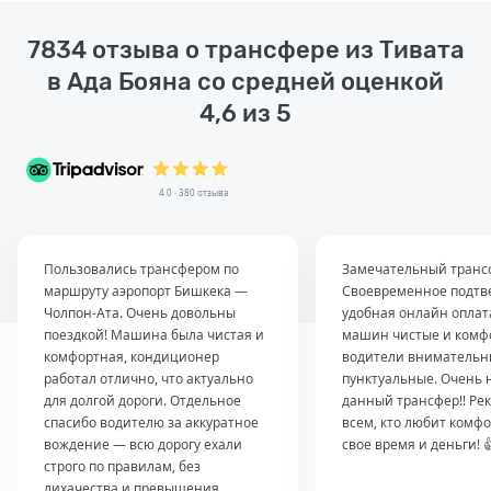
7834 отзыва о трансфере из Тивата
в Ада Бояна со средней оценкой
4,6 из 5
4.0 · 380 отзыва
Пользовались трансфером по
Замечательный транс
маршруту аэропорт Бишкека —
Своевременное подтв
Чолпон-Ата. Очень довольны
удобная онлайн оплат
поездкой! Машина была чистая и
машин чистые и комф
комфортная, кондиционер
водители внимательн
работал отлично, что актуально
пунктуальные. Очень 
для долгой дороги. Отдельное
данный трансфер!! Ре
спасибо водителю за аккуратное
всем, кто любит комфо
вождение — всю дорогу ехали
свое время и деньги! 
строго по правилам, без
лихачества и превышения