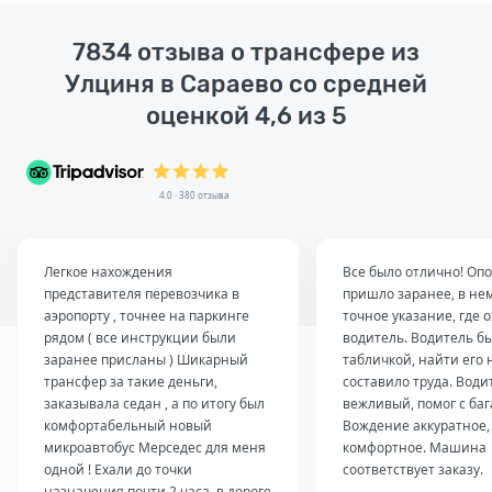
7834 отзыва о трансфере из
Улциня в Сараево со средней
оценкой 4,6 из 5
4.0 · 380 отзыва
Легкое нахождения
Все было отлично! О
представителя перевозчика в
пришло заранее, в не
аэропорту , точнее на паркинге
точное указание, где 
рядом ( все инструкции были
водитель. Водитель бы
заранее присланы ) Шикарный
табличкой, найти его 
трансфер за такие деньги,
составило труда. Води
заказывала седан , а по итогу был
вежливый, помог с ба
комфортабельный новый
Вождение аккуратное,
микроавтобус Мерседес для меня
комфортное. Машина
одной ! Ехали до точки
соответствует заказу.
назначения почти 2 часа, в дороге