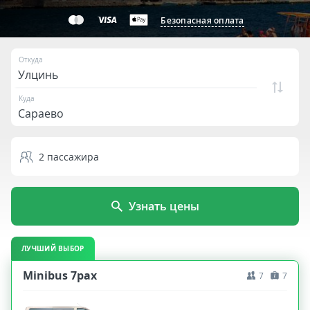
Безопасная оплата
Откуда
Куда
2
пассажира
Узнать цены
ЛУЧШИЙ ВЫБОР
Minibus 7pax
7
7