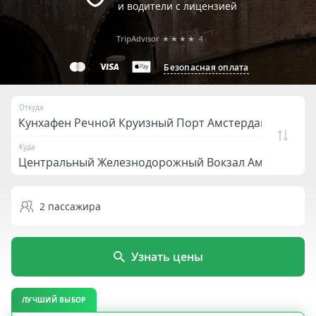
и водители с лицензией
TripAdvisor
★★★★
4
Безопасная оплата
Откуда
Куда
2
пассажира
Узнать цены
ЛУЧШИЙ ВЫБОР