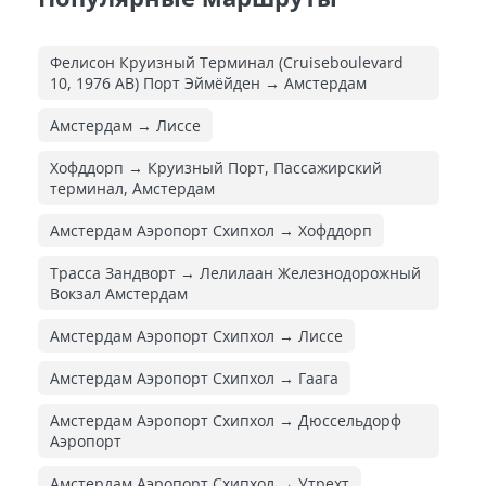
Фелисон Круизный Терминал (Cruiseboulevard
10, 1976 AB) Порт Эймёйден → Амстердам
Амстердам → Лиссе
Хофддорп → Круизный Порт, Пассажирский
терминал, Амстердам
Амстердам Аэропорт Схипхол → Хофддорп
Трасса Зандворт → Лелилаан Железнодорожный
Вокзал Амстердам
Амстердам Аэропорт Схипхол → Лиссе
Амстердам Аэропорт Схипхол → Гаага
Амстердам Аэропорт Схипхол → Дюссельдорф
Аэропорт
Амстердам Аэропорт Схипхол → Утрехт