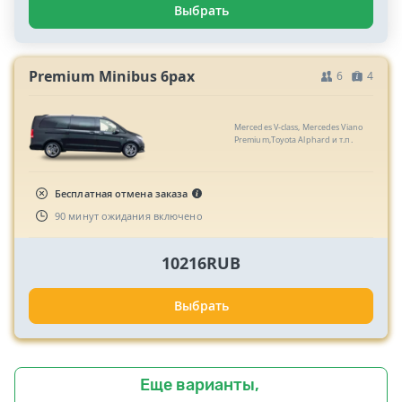
Выбрать
Premium Minibus 6pax
6
4
Mercedes V-class, Mercedes Viano
Premium,Toyota Alphard и т.п.
Бесплатная отмена заказа
90 минут ожидания включено
10216RUB
Выбрать
Еще варианты,