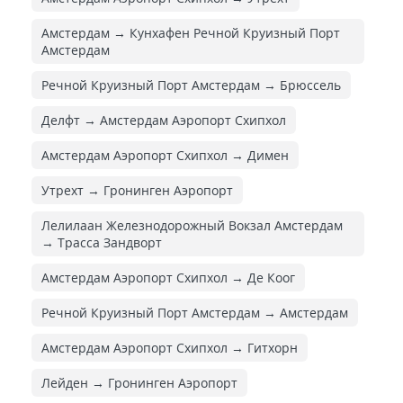
Амстердам → Кунхафен Речной Круизный Порт
Амстердам
Речной Круизный Порт Амстердам → Брюссель
Делфт → Амстердам Аэропорт Схипхол
Амстердам Аэропорт Схипхол → Димен
Утрехт → Гронинген Аэропорт
Лелилаан Железнодорожный Вокзал Амстердам
→ Трасса Зандворт
Амстердам Аэропорт Схипхол → Де Коог
Речной Круизный Порт Амстердам → Амстердам
Амстердам Аэропорт Схипхол → Гитхорн
Лейден → Гронинген Аэропорт