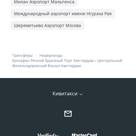
Милан Аэропорт Мальпенса
Международный аэропорт имени Нгураха Рая
Шереметьево Аэропорт Москва
Трансферы
Нидерланды
Кунхафен Речной Круизный Порт Амстердам
–
Центральный
Железнодорожный Вокзал Амстердам
Кивитакси