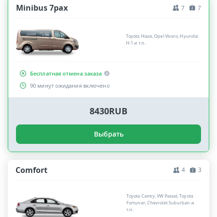
Minibus 7pax
7
7
Toyota Hiace, Opel Vivaro, Hyundai
H-1 и т.п.
Бесплатная отмена заказа
90 минут ожидания включено
8430RUB
Выбрать
Comfort
4
3
Toyota Camry, VW Passat, Toyota
Fortuner, Chevrolet Suburban и
т.п.