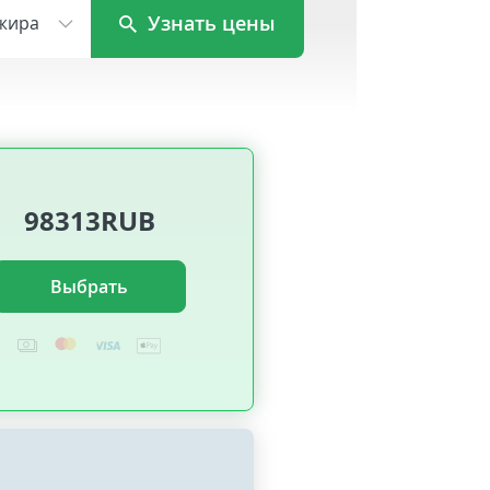
Узнать цены
жира
98313RUB
Выбрать