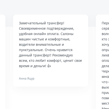
Замечательный трансфер!
Пер
Своевременное подтверждение,
сер
удобная онлайн оплата. Салоны
вол
машин чистые и комфортные,
кто 
водители внимательные и
хочу
пунктуальные. Очень нравится
опр
данный трансфер!! Рекомендую
лих
всем, кто любит комфорт, ценит свое
опла
время и деньги! 👍
дела
Чер
мно
Анна Яцур
что 
вых
при
пом
мес
Мен