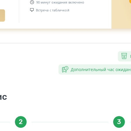
90 минут ожидания включено
Встреча с табличкой
Дополнительный час ожидан
ис
2
3