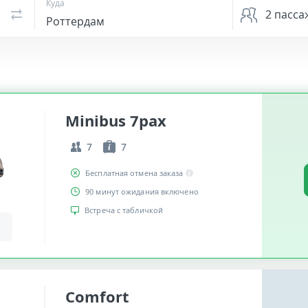
Куда
2
пасса
Minibus 7pax
7
7
Бесплатная отмена заказа
90 минут ожидания включено
Встреча с табличкой
Comfort