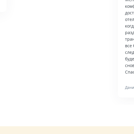
ком
дос
отел
когд
раз
тра
все 
сле
буд
снов
Спас
Дани