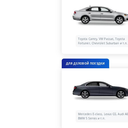
Toyota Camry, VW Passat, Toyota
Fortuner, Chevrolet Suburban и т.п.
ДЛЯ ДЕЛОВОЙ ПОЕЗДКИ
Mercedes E-class, Lexus GS, Audi A6
BMW 5 Series и т.п.