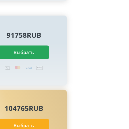
91758RUB
Выбрать
104765RUB
Выбрать