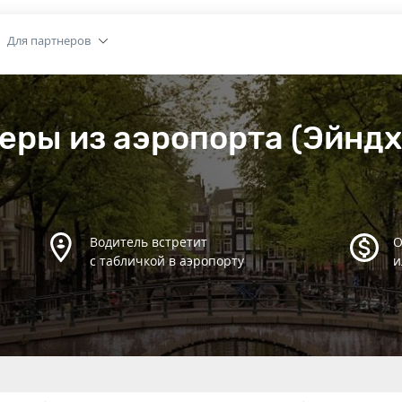
Для партнеров
еры из аэропорта (Эйндх
Водитель встретит
О
с табличкой в аэропорту
и