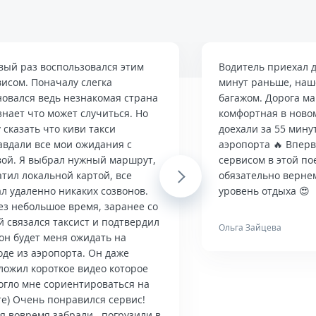
вый раз воспользовался этим
Водитель приехал д
висом. Поначалу слегка
минут раньше, наше
новался ведь незнакомая страна
багажом. Дорога м
знает что может случиться. Но
комфортная в ново
 сказать что киви такси
доехали за 55 мину
авдали все мои ожидания с
аэропорта 🔥 Впер
вой. Я выбрал нужный маршрут,
сервисом в этой по
тил локальной картой, все
Next
обязательно верне
л удаленно никаких созвонов.
уровень отдыха 😍
ез небольшое время, заранее со
й связался таксист и подтвердил
Ольга Зайцева
он будет меня ожидать на
оде из аэропорта. Он даже
ложил короткое видео которое
огло мне сориентироваться на
те) Очень понравился сервис!
я вовремя забрали , погрузили в