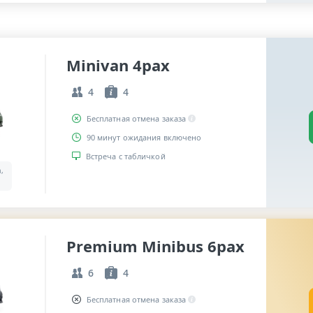
Minivan 4pax
4
4
Бесплатная отмена заказа
90 минут ожидания включено
Встреча с табличкой
a,
Premium Minibus 6pax
6
4
Бесплатная отмена заказа