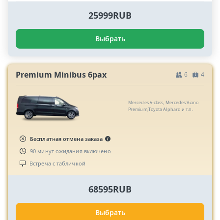
25999RUB
Выбрать
Premium Minibus 6pax
6
4
Mercedes V-class, Mercedes Viano
Premium,Toyota Alphard и т.п.
Бесплатная отмена заказа
90 минут ожидания включено
Встреча с табличкой
68595RUB
Выбрать