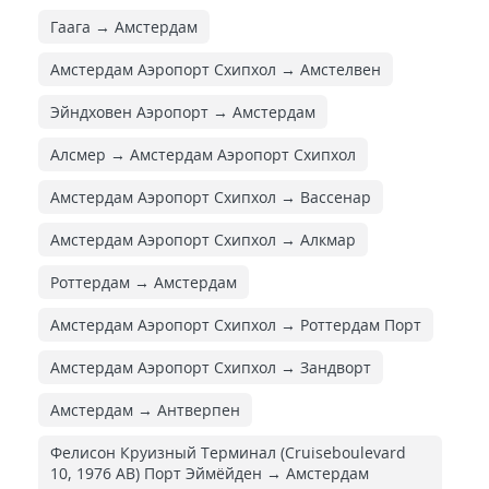
Гаага → Амстердам
Амстердам Аэропорт Схипхол → Амстелвен
Эйндховен Аэропорт → Амстердам
Алсмер → Амстердам Аэропорт Схипхол
Амстердам Аэропорт Схипхол → Вассенар
Амстердам Аэропорт Схипхол → Алкмар
Роттердам → Амстердам
Амстердам Аэропорт Схипхол → Роттердам Порт
Амстердам Аэропорт Схипхол → Зандворт
Амстердам → Антверпен
Фелисон Круизный Терминал (Cruiseboulevard
10, 1976 AB) Порт Эймёйден → Амстердам