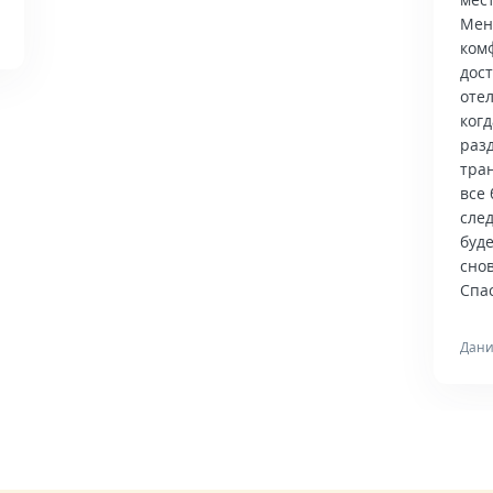
Мен
ком
дос
отел
когд
раз
тра
все 
сле
буд
снов
Спас
Дани