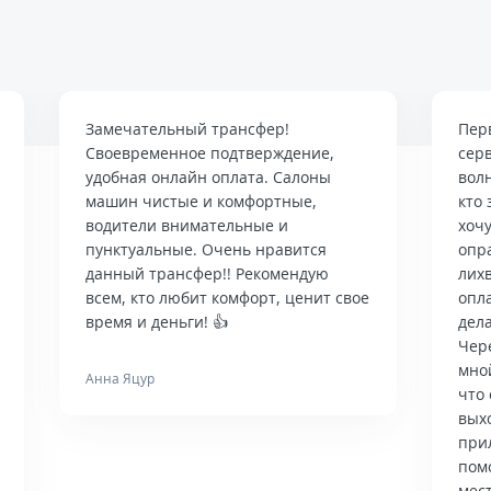
Замечательный трансфер!
Пер
Своевременное подтверждение,
сер
удобная онлайн оплата. Салоны
вол
машин чистые и комфортные,
кто 
водители внимательные и
хочу
пунктуальные. Очень нравится
опр
данный трансфер!! Рекомендую
лих
всем, кто любит комфорт, ценит свое
опла
время и деньги! 👍
дела
Чер
мно
Анна Яцур
что 
вых
при
пом
мес