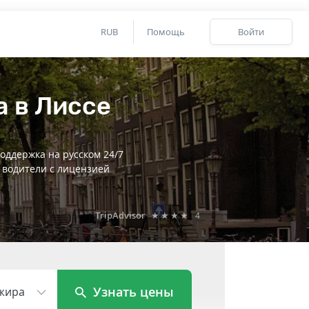
RUB
Помощь
Войти
а в Лиссе
оддержка на русском 24/7
 водители с лицензией
TripAdvisor
★★★★
4
Узнать цены
жира