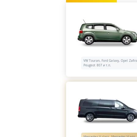
VW Touran, Ford Galaxy, Opel Zafir
Peugeot 807 и т.п.
Mercedes V-class, Mercedes Viano