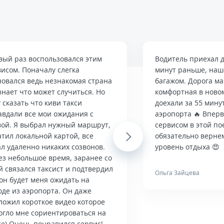
вый раз воспользовался этим
Водитель приехал д
висом. Поначалу слегка
минут раньше, наше
новался ведь незнакомая страна
багажом. Дорога м
знает что может случиться. Но
комфортная в ново
 сказать что киви такси
доехали за 55 мину
авдали все мои ожидания с
аэропорта 🔥 Впер
вой. Я выбрал нужный маршрут,
сервисом в этой по
тил локальной картой, все
Next
обязательно верне
л удаленно никаких созвонов.
уровень отдыха 😍
ез небольшое время, заранее со
й связался таксист и подтвердил
Ольга Зайцева
он будет меня ожидать на
оде из аэропорта. Он даже
ложил короткое видео которое
огло мне сориентироваться на
те) Очень понравился сервис!