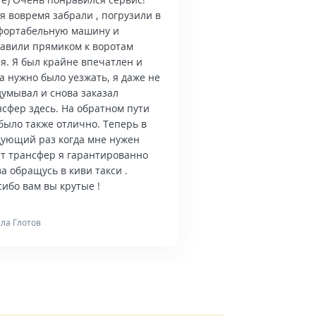
я вовремя забрали , погрузили в
фортабельную машину и
тавили прямиком к воротам
я. Я был крайне впечатлен и
а нужно было уезжать, я даже не
думывал и снова заказал
нсфер здесь. На обратном пути
было также отлично. Теперь в
дующий раз когда мне нужен
ет трансфер я гарантированно
а обращусь в киви такси .
ибо вам вы крутые !
ла Глотов