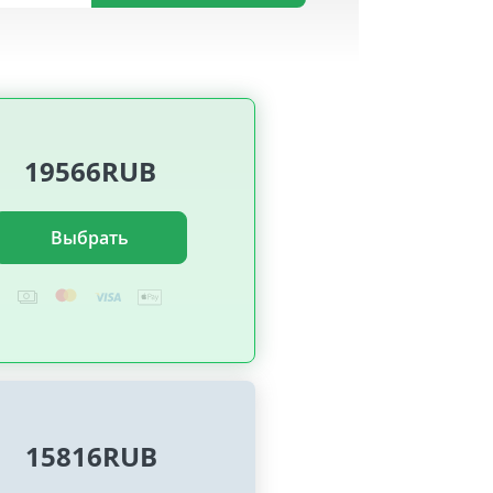
19566RUB
Выбрать
15816RUB