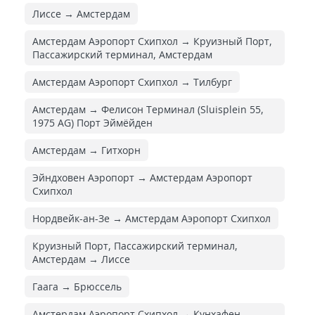
Лиссе → Амстердам
Амстердам Аэропорт Схипхол → Круизный Порт,
Пассажирский терминал, Амстердам
Амстердам Аэропорт Схипхол → Тилбург
Амстердам → Фелисон Терминал (Sluisplein 55,
1975 AG) Порт Эймёйден
Амстердам → Гитхорн
Эйндховен Аэропорт → Амстердам Аэропорт
Схипхол
Нордвейк-ан-Зе → Амстердам Аэропорт Схипхол
Круизный Порт, Пассажирский терминал,
Амстердам → Лиссе
Гаага → Брюссель
Амстердам Аэропорт Схипхол → Кунхафен