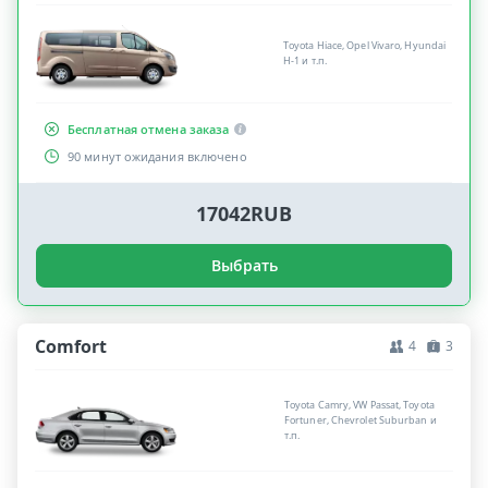
Toyota Hiace, Opel Vivaro, Hyundai
H-1 и т.п.
Бесплатная отмена заказа
90 минут ожидания включено
17042RUB
Выбрать
Comfort
4
3
Toyota Camry, VW Passat, Toyota
Fortuner, Chevrolet Suburban и
т.п.