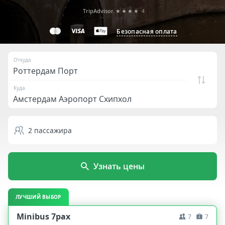
TripAdvisor
★★★★
4
Безопасная оплата
Откуда
Куда
2
пассажира
Узнать цены
ЛУЧШИЙ ВЫБОР
Minibus 7pax
7
7