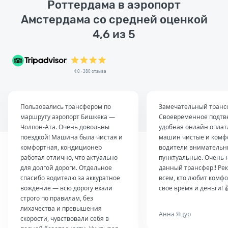
Роттердама в аэропорт
Амстердама со средней оценкой
4,6 из 5
4.0 · 380 отзыва
Пользовались трансфером по
Замечательный транс
маршруту аэропорт Бишкека —
Своевременное подтв
Чолпон-Ата. Очень довольны
удобная онлайн оплат
поездкой! Машина была чистая и
машин чистые и комф
комфортная, кондиционер
водители внимательн
работал отлично, что актуально
пунктуальные. Очень 
для долгой дороги. Отдельное
данный трансфер!! Ре
спасибо водителю за аккуратное
всем, кто любит комфо
вождение — всю дорогу ехали
свое время и деньги! 
строго по правилам, без
лихачества и превышения
Анна Яцур
скорости, чувствовали себя в