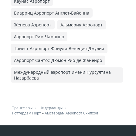
Каунас Аэропорт
Биарриц Аэропорт Англет-Байонна
Женева Аэропорт
Альмерия Аэропорт
Аэропорт Рим-Чампино
Триест Аэропорт Фриули-Венеция-Джулия
Аэропорт Сантос-Дюмон Рио-де-Жанейро
Международный аэропорт имени Нурсултана
Назарбаева
Трансферы
Нидерланды
Роттердам Порт
–
Амстердам Аэропорт Схипхол