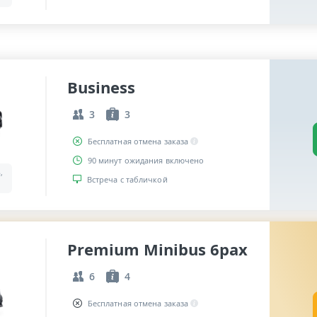
Business
3
3
Бесплатная отмена заказа
90 минут ожидания включено
,
Встреча с табличкой
Premium Minibus 6pax
6
4
Бесплатная отмена заказа