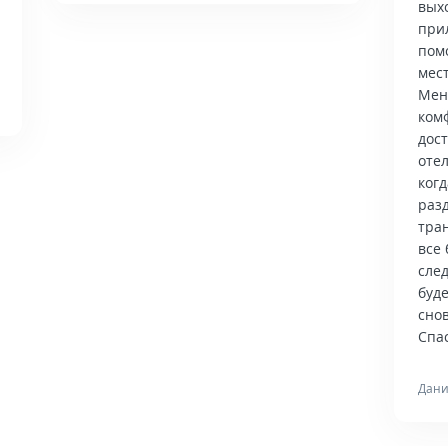
вых
при
пом
мес
Мен
ком
дос
отел
когд
раз
тра
все 
сле
буд
снов
Спас
Дани