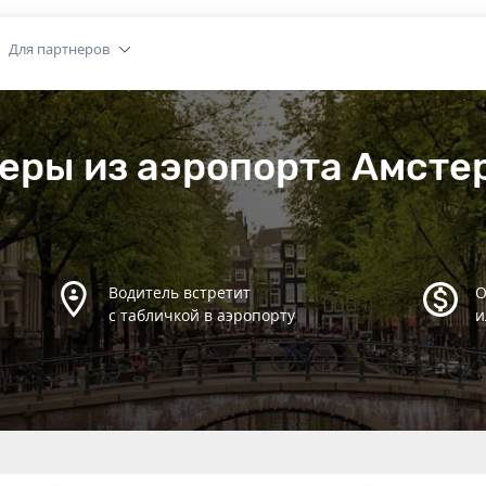
Для партнеров
еры из аэропорта Амсте
Водитель встретит
О
с табличкой в аэропорту
и