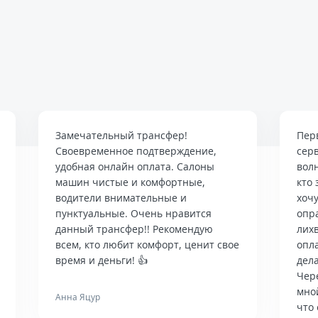
Замечательный трансфер!
Пер
Своевременное подтверждение,
сер
удобная онлайн оплата. Салоны
вол
машин чистые и комфортные,
кто 
водители внимательные и
хочу
пунктуальные. Очень нравится
опр
данный трансфер!! Рекомендую
лих
всем, кто любит комфорт, ценит свое
опла
время и деньги! 👍
дела
Чер
мно
Анна Яцур
что 