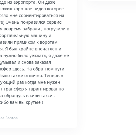
оде из аэропорта. Он даже
ложил короткое видео которое
огло мне сориентироваться на
те) Очень понравился сервис!
я вовремя забрали , погрузили в
фортабельную машину и
тавили прямиком к воротам
я. Я был крайне впечатлен и
а нужно было уезжать, я даже не
думывал и снова заказал
нсфер здесь. На обратном пути
было также отлично. Теперь в
дующий раз когда мне нужен
ет трансфер я гарантированно
а обращусь в киви такси .
ибо вам вы крутые !
ла Глотов