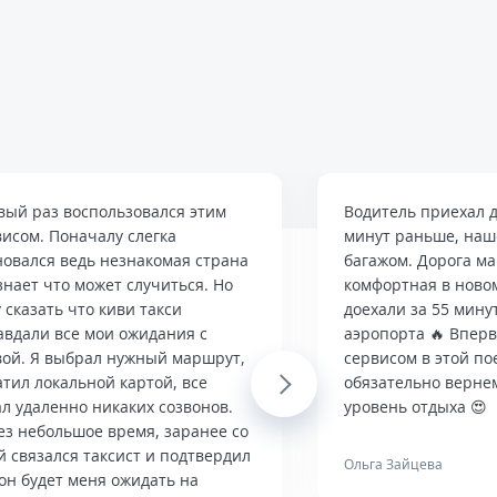
вый раз воспользовался этим
Водитель приехал д
висом. Поначалу слегка
минут раньше, наше
новался ведь незнакомая страна
багажом. Дорога м
знает что может случиться. Но
комфортная в ново
 сказать что киви такси
доехали за 55 мину
авдали все мои ожидания с
аэропорта 🔥 Впер
вой. Я выбрал нужный маршрут,
сервисом в этой по
тил локальной картой, все
Next
обязательно верне
л удаленно никаких созвонов.
уровень отдыха 😍
ез небольшое время, заранее со
й связался таксист и подтвердил
Ольга Зайцева
он будет меня ожидать на