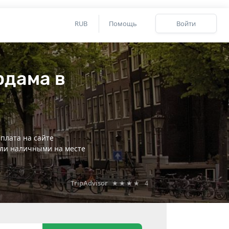
RUB
Помощь
Войти
рдама в
плата на сайте
ли наличными на месте
TripAdvisor
★★★★
4