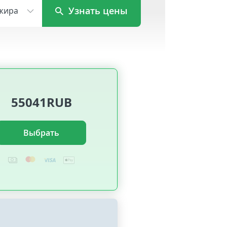
Узнать цены
жира
55041RUB
Выбрать