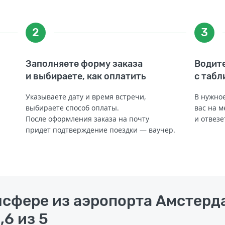
2
3
Заполняете форму заказа
Водите
и выбираете, как оплатить
с табл
Указываете дату и время встречи,
В нужное
выбираете способ оплаты.
вас на м
После оформления заказа на почту
и отвезе
придет подтверждение поездки — ваучер.
нсфере из аэропорта Амстерд
,6 из 5