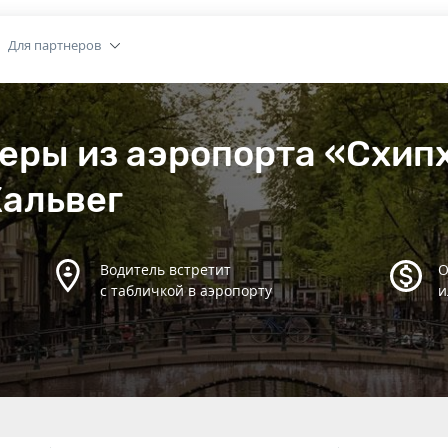
Для партнеров
еры из аэропорта «Схип
Хальвег
Водитель встретит
О
с табличкой в аэропорту
и