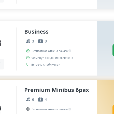
Business
3
3
Бесплатная отмена заказа
90 минут ожидания включено
,
Встреча с табличкой
Premium Minibus 6pax
6
4
Бесплатная отмена заказа