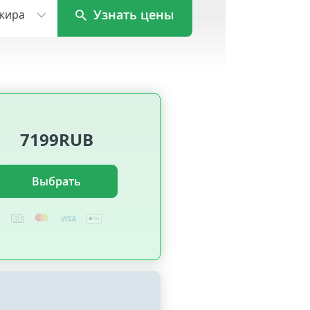
Узнать цены
жира
7199RUB
Выбрать