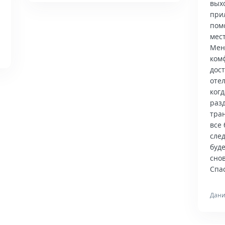
вых
при
пом
мес
Мен
ком
дос
отел
когд
раз
тра
все 
сле
буд
снов
Спас
Дани