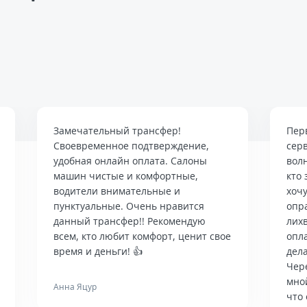
Замечательный трансфер!
Пер
Своевременное подтверждение,
сер
удобная онлайн оплата. Салоны
вол
машин чистые и комфортные,
кто 
водители внимательные и
хочу
пунктуальные. Очень нравится
опр
данный трансфер!! Рекомендую
лих
всем, кто любит комфорт, ценит свое
опла
время и деньги! 👍
дела
Чер
мно
Анна Яцур
что 