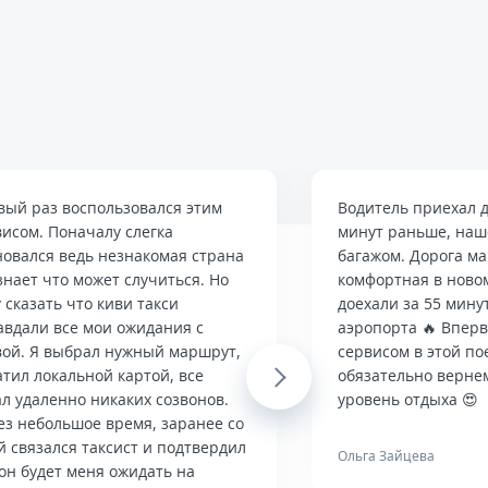
вый раз воспользовался этим
Водитель приехал д
висом. Поначалу слегка
минут раньше, наше
новался ведь незнакомая страна
багажом. Дорога м
знает что может случиться. Но
комфортная в ново
 сказать что киви такси
доехали за 55 мину
авдали все мои ожидания с
аэропорта 🔥 Впер
вой. Я выбрал нужный маршрут,
сервисом в этой по
тил локальной картой, все
Next
обязательно верне
л удаленно никаких созвонов.
уровень отдыха 😍
ез небольшое время, заранее со
й связался таксист и подтвердил
Ольга Зайцева
он будет меня ожидать на