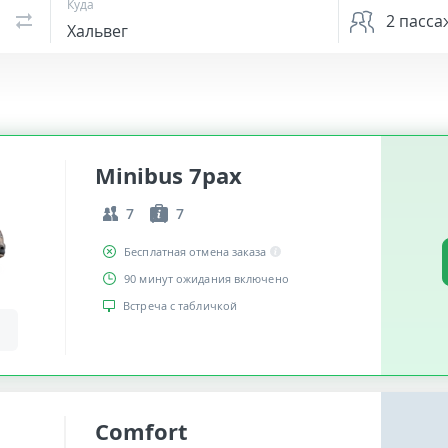
Куда
2
пасса
Minibus 7pax
7
7
Бесплатная отмена заказа
90 минут ожидания включено
Встреча с табличкой
Comfort