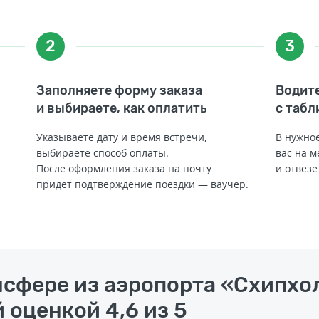
2
3
Заполняете форму заказа
Водите
и выбираете, как оплатить
с табл
Указываете дату и время встречи,
В нужное
выбираете способ оплаты.
вас на м
После оформления заказа на почту
и отвезе
придет подтверждение поездки — ваучер.
нсфере из аэропорта «Схипхо
 оценкой 4,6 из 5