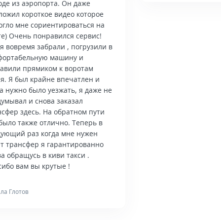
оде из аэропорта. Он даже
ложил короткое видео которое
огло мне сориентироваться на
те) Очень понравился сервис!
я вовремя забрали , погрузили в
фортабельную машину и
тавили прямиком к воротам
я. Я был крайне впечатлен и
а нужно было уезжать, я даже не
думывал и снова заказал
нсфер здесь. На обратном пути
было также отлично. Теперь в
дующий раз когда мне нужен
ет трансфер я гарантированно
а обращусь в киви такси .
ибо вам вы крутые !
ла Глотов