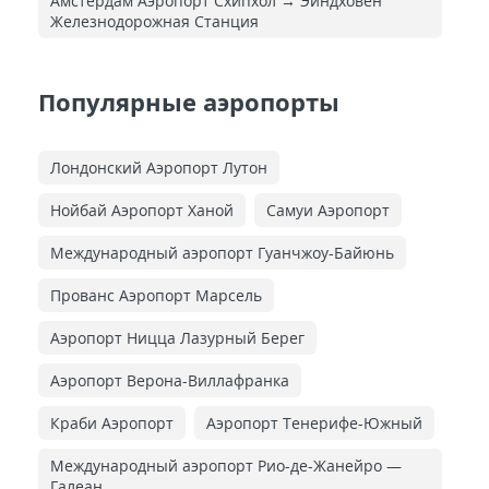
Амстердам Аэропорт Схипхол → Эйндховен
Железнодорожная Cтанция
Популярные аэропорты
Лондонский Аэропорт Лутон
Нойбай Аэропорт Ханой
Самуи Аэропорт
Международный аэропорт Гуанчжоу-Байюнь
Прованс Аэропорт Марсель
Аэропорт Ницца Лазурный Берег
Аэропорт Верона-Виллафранка
Краби Аэропорт
Аэропорт Тенерифе-Южный
Международный аэропорт Рио-де-Жанейро —
Галеан