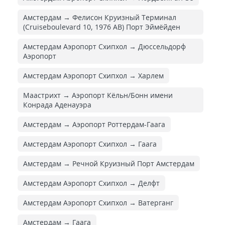
Амстердам → Фелисон Круизный Терминал
(Cruiseboulevard 10, 1976 AB) Порт Эймёйден
Амстердам Аэропорт Схипхол → Дюссельдорф
Аэропорт
Амстердам Аэропорт Схипхол → Харлем
Маастрихт → Аэропорт Кёльн/Бонн имени
Конрада Аденауэра
Амстердам → Аэропорт Роттердам-Гаага
Амстердам Аэропорт Схипхол → Гаага
Амстердам → Речной Круизный Порт Амстердам
Амстердам Аэропорт Схипхол → Делфт
Амстердам Аэропорт Схипхол → Ватерганг
Амстердам → Гаага