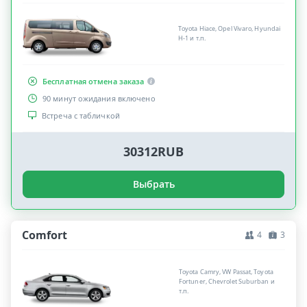
Toyota Hiace, Opel Vivaro, Hyundai
H-1 и т.п.
Бесплатная отмена заказа
90 минут ожидания включено
Встреча с табличкой
30312RUB
Выбрать
Comfort
4
3
Toyota Camry, VW Passat, Toyota
Fortuner, Chevrolet Suburban и
т.п.