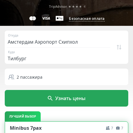
TripAdvisor
★★★★
4
Безопасная оплата
Откуда
Куда
2
пассажира
Узнать цены
ЛУЧШИЙ ВЫБОР
Minibus 7pax
7
7