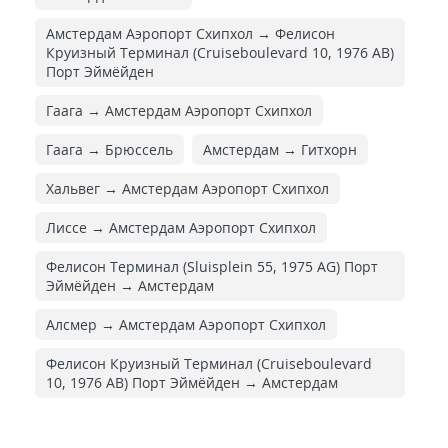
Амстердам Аэропорт Схипхол → Фелисон
Круизный Терминал (Cruiseboulevard 10, 1976 AB)
Порт Эймёйден
Гаага → Амстердам Аэропорт Схипхол
Гаага → Брюссель
Амстердам → Гитхорн
Хальвег → Амстердам Аэропорт Схипхол
Лиссе → Амстердам Аэропорт Схипхол
Фелисон Терминал (Sluisplein 55, 1975 AG) Порт
Эймёйден → Амстердам
Алсмер → Амстердам Аэропорт Схипхол
Фелисон Круизный Терминал (Cruiseboulevard
10, 1976 AB) Порт Эймёйден → Амстердам