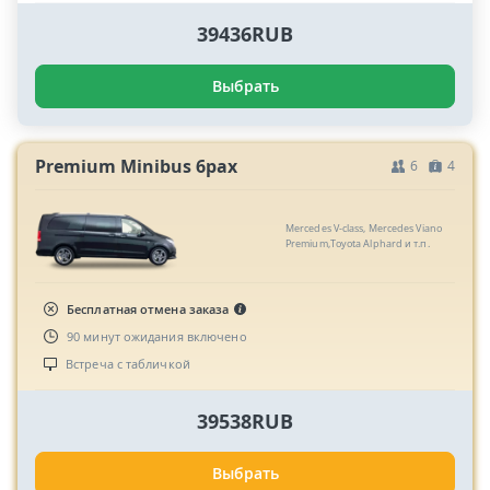
39436RUB
Выбрать
Premium Minibus 6pax
6
4
Mercedes V-class, Mercedes Viano
Premium,Toyota Alphard и т.п.
Бесплатная отмена заказа
90 минут ожидания включено
Встреча с табличкой
39538RUB
Выбрать