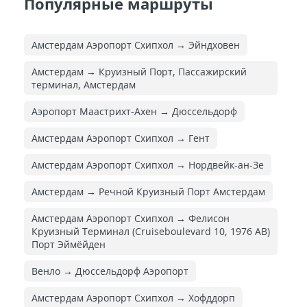
Популярные маршруты
Амстердам Аэропорт Схипхол → Эйндховен
Амстердам → Круизный Порт, Пассажирский
терминал, Амстердам
Аэропорт Маастрихт-Ахен → Дюссельдорф
Амстердам Аэропорт Схипхол → Гент
Амстердам Аэропорт Схипхол → Нордвейк-ан-Зе
Амстердам → Речной Круизный Порт Амстердам
Амстердам Аэропорт Схипхол → Фелисон
Круизный Терминал (Cruiseboulevard 10, 1976 AB)
Порт Эймёйден
Венло → Дюссельдорф Аэропорт
Амстердам Аэропорт Схипхол → Хофддорп