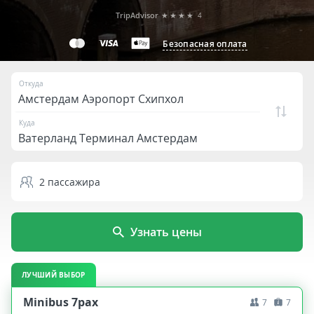
TripAdvisor
★★★★
4
Безопасная оплата
Откуда
Куда
2
пассажира
Узнать цены
ЛУЧШИЙ ВЫБОР
Minibus 7pax
7
7