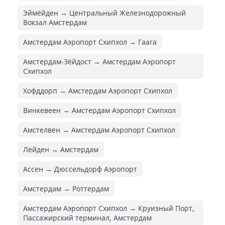
Эймёйден → Центральный Железнодорожный
Вокзал Амстердам
Амстердам Аэропорт Схипхол → Гаага
Амстердам-Зёйдост → Амстердам Аэропорт
Схипхол
Хофддорп → Амстердам Аэропорт Схипхол
Винкевеен → Амстердам Аэропорт Схипхол
Амстелвен → Амстердам Аэропорт Схипхол
Лейден → Амстердам
Ассен → Дюссельдорф Аэропорт
Амстердам → Роттердам
Амстердам Аэропорт Схипхол → Круизный Порт,
Пассажирский терминал, Амстердам