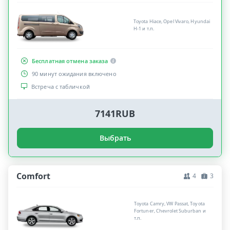
Toyota Hiace, Opel Vivaro, Hyundai
H-1 и т.п.
Бесплатная отмена заказа
90 минут ожидания включено
Встреча с табличкой
7141RUB
Выбрать
Comfort
4
3
Toyota Camry, VW Passat, Toyota
Fortuner, Chevrolet Suburban и
т.п.