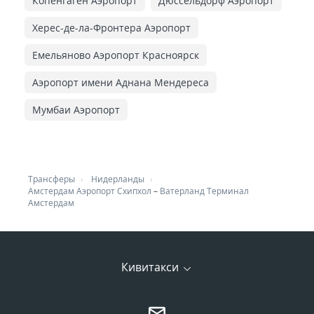
Копенгаген Аэропорт
Дюссельдорф Аэропорт
Херес-де-ла-Фронтера Аэропорт
Емельяново Аэропорт Красноярск
Аэропорт имени Аднана Мендереса
Мумбаи Аэропорт
Трансферы
Нидерланды
Амстердам Аэропорт Схипхол
–
Ватерланд Терминал
Амстердам
Кивитакси