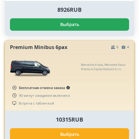
8926RUB
Выбрать
Premium Minibus 6pax
6
4
Mercedes V-class, Mercedes Viano
Premium,Toyota Alphard и т.п.
Бесплатная отмена заказа
90 минут ожидания включено
Встреча с табличкой
10315RUB
Выбрать