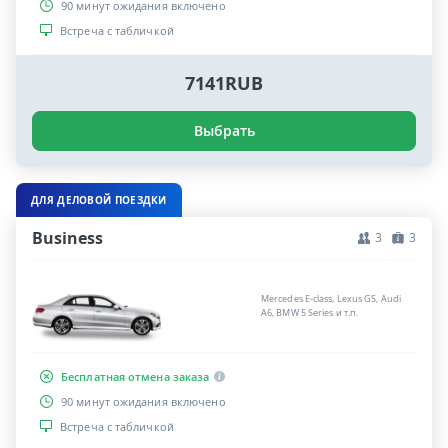
90 минут ожидания включено
Встреча с табличкой
7141RUB
Выбрать
ДЛЯ ДЕЛОВОЙ ПОЕЗДКИ
Business
3
3
Mercedes E-class, Lexus GS, Audi
A6, BMW 5 Series и т.п.
Бесплатная отмена заказа
90 минут ожидания включено
Встреча с табличкой