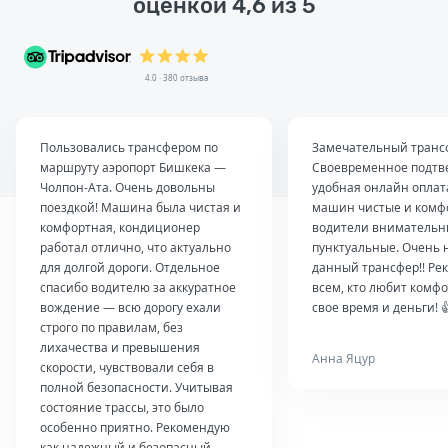
оценкой 4,6 из 5
4.0 · 380 отзыва
Пользовались трансфером по
Замечательный транс
маршруту аэропорт Бишкека —
Своевременное подтв
Чолпон-Ата. Очень довольны
удобная онлайн оплат
поездкой! Машина была чистая и
машин чистые и комф
комфортная, кондиционер
водители внимательн
работал отлично, что актуально
пунктуальные. Очень 
для долгой дороги. Отдельное
данный трансфер!! Ре
спасибо водителю за аккуратное
всем, кто любит комфо
вождение — всю дорогу ехали
свое время и деньги! 
строго по правилам, без
лихачества и превышения
Анна Яцур
скорости, чувствовали себя в
полной безопасности. Учитывая
состояние трассы, это было
особенно приятно. Рекомендую
как надежный и безопасный