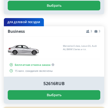
Выбрать
ДЛЯ ДЕЛОВОЙ ПОЕЗДКИ
Business
3
3
Mercedes E-class, Lexus GS, Audi
A6, BMW 5 Series и т.п.
Бесплатная отмена заказа
15 мин. ожидания включены
52616RUB
Выбрать