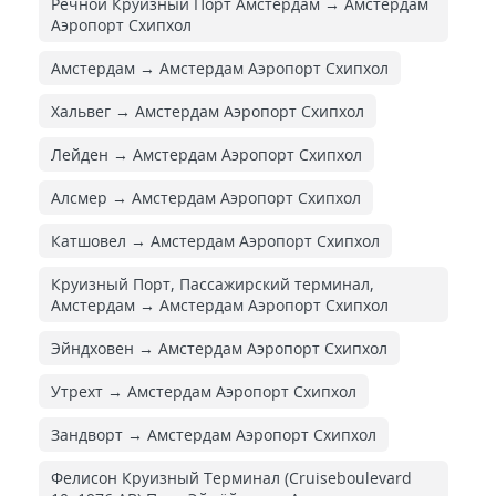
Речной Круизный Порт Амстердам → Амстердам
Аэропорт Схипхол
Амстердам → Амстердам Аэропорт Схипхол
Хальвег → Амстердам Аэропорт Схипхол
Лейден → Амстердам Аэропорт Схипхол
Алсмер → Амстердам Аэропорт Схипхол
Катшовел → Амстердам Аэропорт Схипхол
Круизный Порт, Пассажирский терминал,
Амстердам → Амстердам Аэропорт Схипхол
Эйндховен → Амстердам Аэропорт Схипхол
Утрехт → Амстердам Аэропорт Схипхол
Зандворт → Амстердам Аэропорт Схипхол
Фелисон Круизный Терминал (Cruiseboulevard