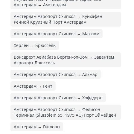
Амстердам → Амстердам
Амстердам Аэропорт Схипхол → Кунхафен
Речной Круизный Порт Амстердам
Амстердам Аэропорт Схипхол → Маккюм
Херлен → Брюссель
Вонсдрехт Авиабаза Берген-оп-Зом → Завентем
Аэропорт Брюссель
Амстердам Аэропорт Схипхол → Алкмар
Амстердам → Гент
Амстердам Аэропорт Схипхол → Хофддорп
Амстердам Аэропорт Схипхол → Фелисон
Терминал (Sluisplein 55, 1975 AG) Порт Эймёйден
Амстердам → Гитхорн