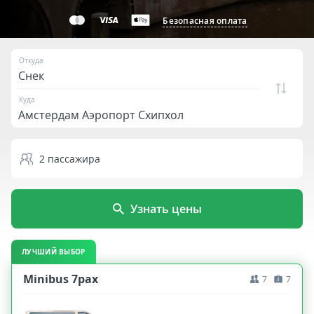
Безопасная оплата
Откуда
Куда
2
пассажира
Узнать цены
ЛУЧШИЙ ВЫБОР
Minibus 7pax
7
7