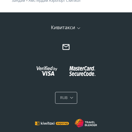
Зандам
–
Амстердам Аэропорт Схипхол
Кивитакси
RUB