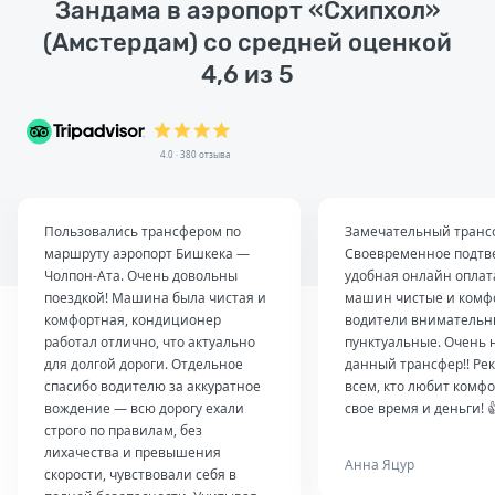
Зандама в аэропорт «Схипхол»
(Амстердам) со средней оценкой
4,6 из 5
4.0 · 380 отзыва
Пользовались трансфером по
Замечательный транс
маршруту аэропорт Бишкека —
Своевременное подтв
Чолпон-Ата. Очень довольны
удобная онлайн оплат
поездкой! Машина была чистая и
машин чистые и комф
комфортная, кондиционер
водители внимательн
работал отлично, что актуально
пунктуальные. Очень 
для долгой дороги. Отдельное
данный трансфер!! Ре
спасибо водителю за аккуратное
всем, кто любит комфо
вождение — всю дорогу ехали
свое время и деньги! 
строго по правилам, без
лихачества и превышения
Анна Яцур
скорости, чувствовали себя в