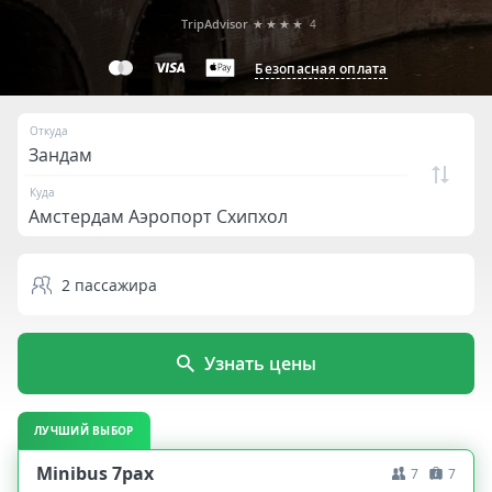
TripAdvisor
★★★★
4
Безопасная оплата
Откуда
Куда
2
пассажира
Узнать цены
ЛУЧШИЙ ВЫБОР
Minibus 7pax
7
7