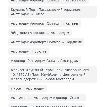
Амстердам Аэропорт Схипхол → Хертогенбос
Круизный Порт, Пассажирский терминал,
Амстердам → Лиссе
Амстердам Аэропорт Схипхол → Хальвег
Эйндховен Аэропорт → Амстердам
Амстердам Аэропорт Схипхол → Нордвейк
Амстердам → Брюгге
Аэропорт Роттердам-Гаага → Амстердам
Фелисон Круизный Терминал (Cruiseboulevard
10, 1976 AB) Порт Эймёйден → Центральный
Железнодорожный Вокзал Амстердам
Лиссе → Амстердам
Амстелвен → Амстердам Аэропорт Схипхол
Хофддорп → Амстердам Аэропорт Схипхол