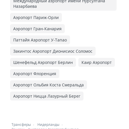
Международный аэропорт имени Нурсултана
Назарбаева
Аэропорт Париж-Орли
Аэропорт Гран-Канария
Паттайя Аэропорт У-Тапао
Закинтос Аэропорт Дионисиос Соломос
Шенефельд Аэропорт Берлин
Каир Аэропорт
Аэропорт Флоренция
Аэропорт Ольбия Коста Смеральда
Аэропорт Ницца Лазурный Берег
Трансферы
Нидерланды