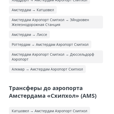
Амстердам → Катшовел
Амстердам Аэропорт Схипхол → Эйндховен
Железнодорожная Cтанция
Амстердам → Лиссе
Роттердам → Амстердам Аэропорт Схипхол
Амстердам Аэропорт Схипхол → Дюссельдорф
Аэропорт
Алкмар → Амстердам Аэропорт Схипхол
Трансферы до аэропорта
Амстердама «Схипхол» (AMS)
Катшовел → Амстердам Аэропорт Схипхол