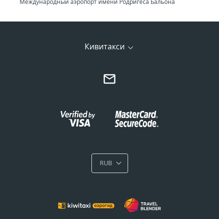
Международный аэропорт имени Родригеса Бальона
Кивитакси
RUB