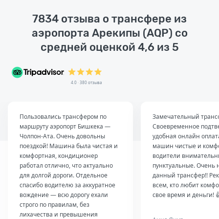
7834 отзыва о трансфере из
аэропорта Арекипы (AQP) со
средней оценкой 4,6 из 5
4.0 · 380 отзыва
Пользовались трансфером по
Замечательный транс
маршруту аэропорт Бишкека —
Своевременное подтв
Чолпон-Ата. Очень довольны
удобная онлайн оплат
поездкой! Машина была чистая и
машин чистые и комф
комфортная, кондиционер
водители внимательн
работал отлично, что актуально
пунктуальные. Очень 
для долгой дороги. Отдельное
данный трансфер!! Ре
спасибо водителю за аккуратное
всем, кто любит комфо
вождение — всю дорогу ехали
свое время и деньги! 
строго по правилам, без
лихачества и превышения