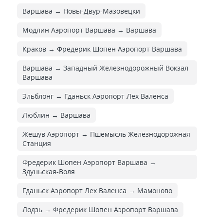
Варшава → Новы-Двур-Мазовецки
Модлин Аэропорт Варшава → Варшава
Краков → Фредерик Шопен Аэропорт Варшава
Варшава → Западный Железнодорожный Вокзал
Варшава
Эльблонг → Гданьск Аэропорт Лех Валенса
Люблин → Варшава
Жешув Аэропорт → Пшемысль Железнодорожная
Cтанция
Фредерик Шопен Аэропорт Варшава →
Здуньская-Воля
Гданьск Аэропорт Лех Валенса → Мамоново
Лодзь → Фредерик Шопен Аэропорт Варшава