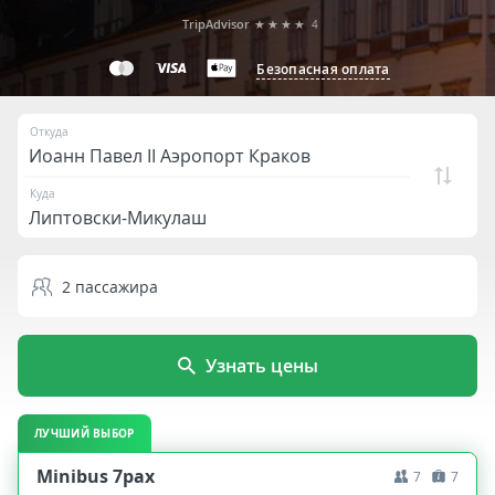
TripAdvisor
★★★★
4
Безопасная оплата
Откуда
Куда
2
пассажира
Узнать цены
ЛУЧШИЙ ВЫБОР
Minibus 7pax
7
7