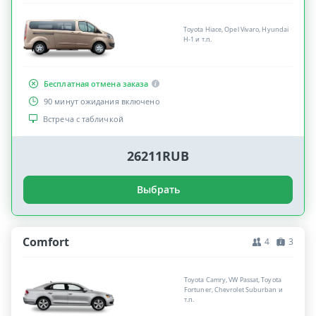
Toyota Hiace, Opel Vivaro, Hyundai
H-1 и т.п.
Бесплатная отмена заказа
90 минут ожидания включено
Встреча с табличкой
26211RUB
Выбрать
Comfort
4
3
Toyota Camry, VW Passat, Toyota
Fortuner, Chevrolet Suburban и
т.п.