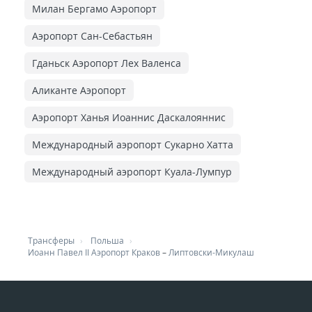
Милан Бергамо Аэропорт
Аэропорт Сан-Себастьян
Гданьск Аэропорт Лех Валенса
Аликанте Аэропорт
Аэропорт Ханья Иоаннис Даскалояннис
Международный аэропорт Сукарно Хатта
Международный аэропорт Куала-Лумпур
Трансферы
Польша
Иоанн Павел II Аэропорт Краков
–
Липтовски-Микулаш