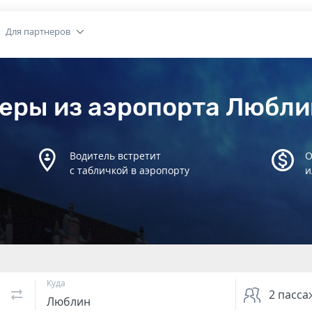
Для партнеров
еры из аэропорта Любли
Водитель встретит
О
с табличкой в аэропорту
и
Куда
2
пасса