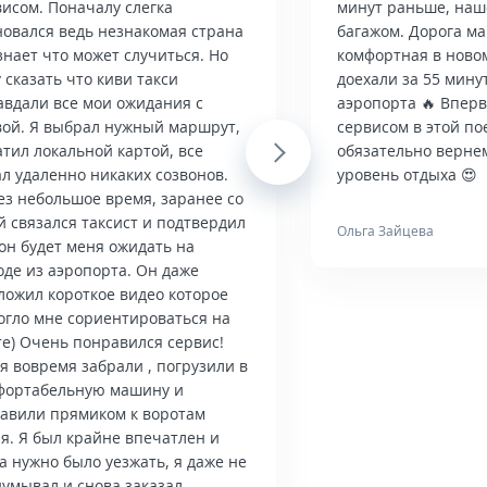
висом. Поначалу слегка
минут раньше, наше
новался ведь незнакомая страна
багажом. Дорога м
знает что может случиться. Но
комфортная в ново
 сказать что киви такси
доехали за 55 мину
авдали все мои ожидания с
аэропорта 🔥 Впер
вой. Я выбрал нужный маршрут,
сервисом в этой по
тил локальной картой, все
Next
обязательно верне
л удаленно никаких созвонов.
уровень отдыха 😍
ез небольшое время, заранее со
й связался таксист и подтвердил
Ольга Зайцева
он будет меня ожидать на
оде из аэропорта. Он даже
ложил короткое видео которое
огло мне сориентироваться на
те) Очень понравился сервис!
я вовремя забрали , погрузили в
фортабельную машину и
тавили прямиком к воротам
я. Я был крайне впечатлен и
а нужно было уезжать, я даже не
думывал и снова заказал