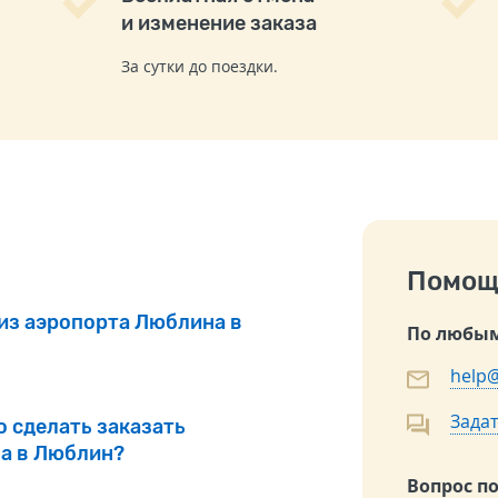
и изменение заказа
За сутки до поездки.
Помощ
 из аэропорта Люблина в
По любым
help@
Задат
о сделать заказать
а в Люблин?
Вопрос п