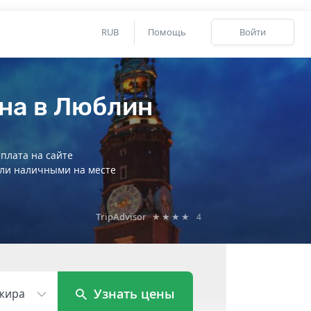
RUB
Помощь
Войти
на в Люблин
плата на сайте
ли наличными на месте
TripAdvisor
★★★★
4
Узнать цены
жира