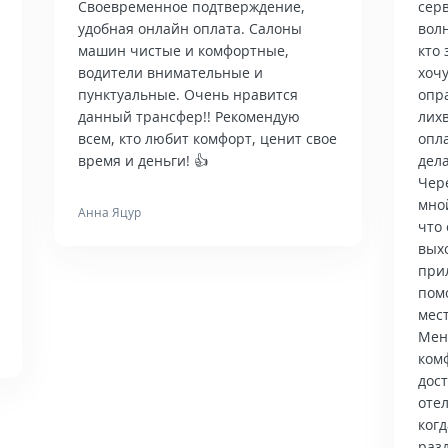
Своевременное подтверждение,
сер
удобная онлайн оплата. Салоны
вол
машин чистые и комфортные,
кто 
водители внимательные и
хочу
пунктуальные. Очень нравится
опр
данный трансфер!! Рекомендую
лих
всем, кто любит комфорт, ценит свое
опла
время и деньги! 👍
дела
Чер
мно
Анна Яцур
что 
вых
при
пом
мес
Мен
ком
дос
отел
когд
раз