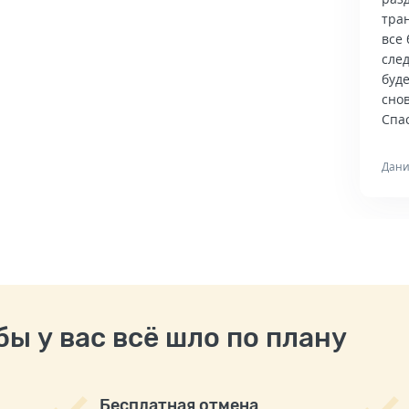
тра
все 
сле
буд
снов
Спас
Дани
ы у вас всё шло по плану
Бесплатная отмена