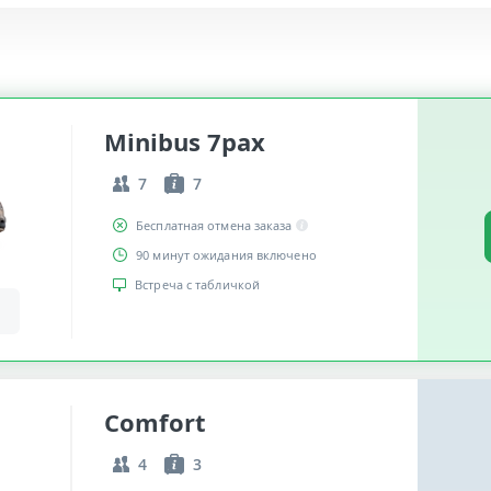
Minibus 7pax
7
7
Бесплатная отмена заказа
90 минут ожидания включено
Встреча с табличкой
Comfort
4
3