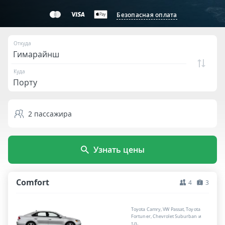
Безопасная оплата
Откуда
Куда
2
пассажира
Узнать цены
Comfort
4
3
Toyota Camry, VW Passat, Toyota
Fortuner, Chevrolet Suburban и
т.п.