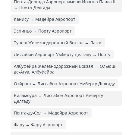
Понта-Делгада Аэропорт имени Иоанна Павла II
→ Понта-Делгада
Канису → Мадейра Аэропорт
Эспиньо → Порту Аэропорт
Тунеш Железнодорожный Вокзал → Лагос
Лиссабон Аэропорт Умберту Делгаду → Порту
Албуфейра Железнодорожный Вокзал → Ольюш-
де-Агуа, Албуфейра
Оэйраш → Лиссабон Аэропорт Умберту Делгаду
Виламоура → Лиссабон Аэропорт Умберту
Делгаду
Понта-ду-Сол → Мадейра Аэропорт
Фару → Фару Аэропорт