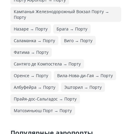
Кампанья Железнодорожный Вокзал Порту →
Порту
Назаре → Порту
Брага → Порту
Саламанка → Порту
Виго → Порту
Фатима → Порту
Сантяго де Компостела → Порту
Оренсе → Порту
Вила-Нова-ди-Гая → Порту
Албуфейра → Порту
Эшторил → Порту
Прайя-дос-Сальгадос → Порту
Матозиньюш Порт → Порту
Популярные аэропорты