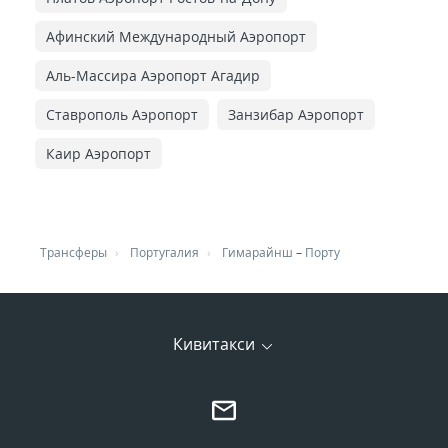
Афинский Международный Аэропорт
Аль-Массира Аэропорт Агадир
Ставрополь Аэропорт
Занзибар Аэропорт
Каир Аэропорт
Трансферы
Португалия
Гимарайнш
–
Порту
Кивитакси