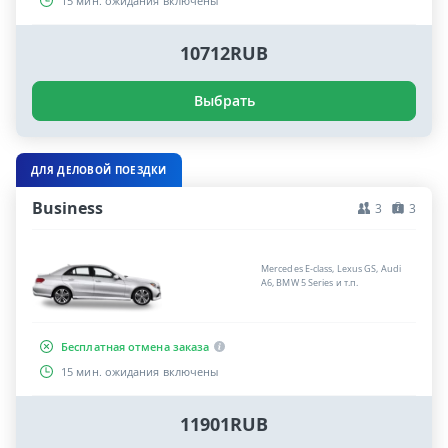
15 мин. ожидания включены
10712RUB
Выбрать
ДЛЯ ДЕЛОВОЙ ПОЕЗДКИ
Business
3
3
Mercedes E-class, Lexus GS, Audi
A6, BMW 5 Series и т.п.
Бесплатная отмена заказа
15 мин. ожидания включены
11901RUB