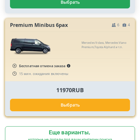
Выбрать
Premium Minibus 6pax
6
4
Mercedes V-class, Mercedes Viano
Premium,Toyota Alphard и т.п.
Бесплатная отмена заказа
15 мин. ожидания включены
11970RUB
Выбрать
Еще варианты,
которые не попали под ваши критерии поиска