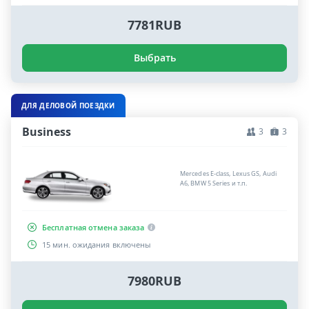
7781RUB
Выбрать
ДЛЯ ДЕЛОВОЙ ПОЕЗДКИ
Business
3
3
Mercedes E-class, Lexus GS, Audi
A6, BMW 5 Series и т.п.
Бесплатная отмена заказа
15 мин. ожидания включены
7980RUB