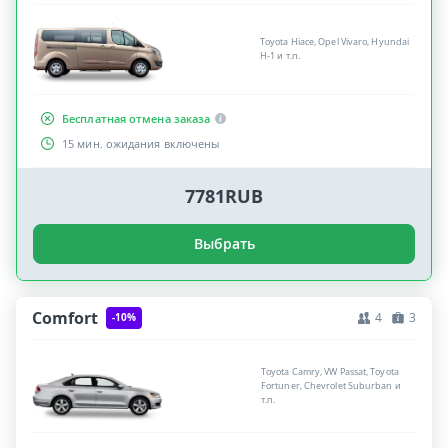
Toyota Hiace, Opel Vivaro, Hyundai
H-1 и т.п.
Бесплатная отмена заказа
15 мин. ожидания включены
7781RUB
Выбрать
Comfort
4
3
-10%
Toyota Camry, VW Passat, Toyota
Fortuner, Chevrolet Suburban и
т.п.