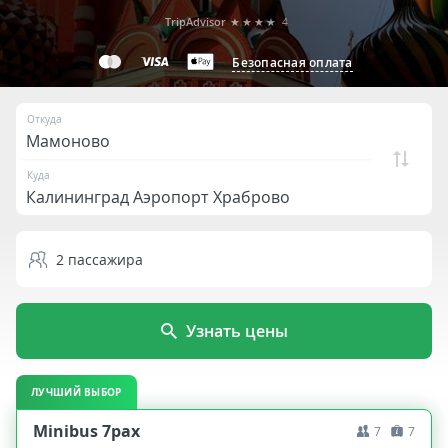
TripAdvisor
★★★★
4
Безопасная оплата
Откуда
Куда
2
пассажира
Узнать цены
ЛУЧШИЙ ВЫБОР
Minibus 7pax
7
7