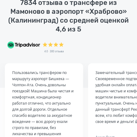
7834 отзыва о трансфере из
Мамоново в аэропорт «Храброво»
(Калининград) со средней оценкой
4,6 из 5
4.0 · 380 отзыва
Пользовались трансфером по
Замечательный транс
маршруту аэропорт Бишкека —
Своевременное подтв
Чолпон-Ата. Очень довольны
удобная онлайн оплат
поездкой! Машина была чистая и
машин чистые и комф
комфортная, кондиционер
водители внимательн
работал отлично, что актуально
пунктуальные. Очень 
для долгой дороги. Отдельное
данный трансфер!! Ре
спасибо водителю за аккуратное
всем, кто любит комфо
вождение — всю дорогу ехали
свое время и деньги! 
строго по правилам, без
лихачества и превышения