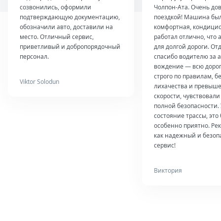
созвонились, оформили
Чолпон-Ата. Очень до
подтверждающую документацию,
поездкой! Машина был
обозначили авто, доставили на
комфортная, кондици
место. Отличный сервис,
работал отлично, что 
приветливый и добропорядочный
для долгой дороги. От
персонал.
спасибо водителю за 
вождение — всю дорог
строго по правилам, б
Viktor Solodun
лихачества и превыш
скорости, чувствовали
полной безопасности.
состояние трассы, это
особенно приятно. Ре
как надежный и безо
сервис!
Виктория