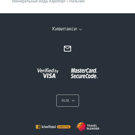
Минеральные Воды Аэропорт
–
Нальчик
Кивитакси
RUB