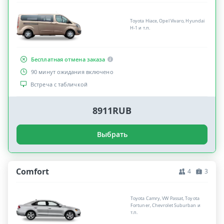
Toyota Hiace, Opel Vivaro, Hyundai
H-1 и т.п.
Бесплатная отмена заказа
90 минут ожидания включено
Встреча с табличкой
8911RUB
Выбрать
Comfort
4
3
Toyota Camry, VW Passat, Toyota
Fortuner, Chevrolet Suburban и
т.п.