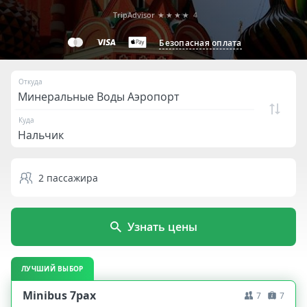
TripAdvisor
★★★★
4
Безопасная оплата
Откуда
Куда
2
пассажира
Узнать цены
ЛУЧШИЙ ВЫБОР
Minibus 7pax
7
7