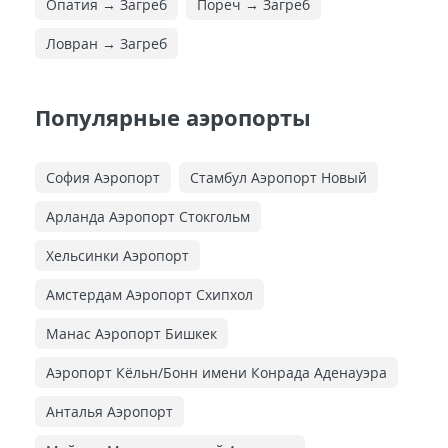
Опатия → Загреб
Пореч → Загреб
Ловран → Загреб
Популярные аэропорты
София Аэропорт
Стамбул Аэропорт Новый
Арланда Аэропорт Стокгольм
Хельсинки Аэропорт
Амстердам Аэропорт Схипхол
Манас Аэропорт Бишкек
Аэропорт Кёльн/Бонн имени Конрада Аденауэра
Анталья Аэропорт