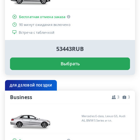
Бесплатная отмена заказа
90 минут ожидания включено
Встреча с табличкой
53443RUB
Выбрать
ДЛЯ ДЕЛОВОЙ ПОЕЗДКИ
Business
3
3
Mercedes E-class, Lexus GS, Audi
A6, BMW 5 Series и т.п.