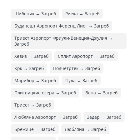
Шибеник → Загреб
Риека → Загреб
Будапешт Аэропорт Ференц Лист → Загреб
Триест Аэропорт Фриули-Венеция-Джулия →
Загреб
Хевиз → Загреб
Сплит Аэропорт → Загреб
Крк → Загреб
Подчетртек → Загреб
Марибор → Загреб
Пула → Загреб
Плитвицкие озера → Загреб
Вена → Загреб
Триест → Загреб
Любляна Аэропорт → Загреб
Задар → Загреб
Брежице → Загреб
Любляна → Загреб