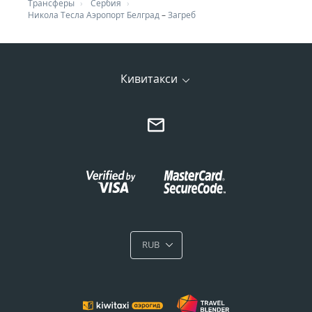
Трансферы
Сербия
Никола Тесла Аэропорт Белград
–
Загреб
Кивитакси
RUB