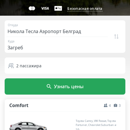
Безопасная оплата
Откуда
Куда
2
пассажира
Узнать цены
Comfort
4
3
Toyota Camry, VW Passat, Toyota
Fortuner, Chevrolet Suburban и
т.п.