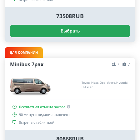
73508RUB
Выбрать
ДЛЯ КОМПАНИИ
Minibus 7pax
7
7
Toyota Hiace, Opel Vivaro, Hyundai
H-1 и т.п.
Бесплатная отмена заказа
90 минут ожидания включено
Встреча с табличкой
80868RUB