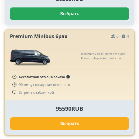
Выбрать
Premium Minibus 6pax
6
4
Mercedes V-class, Mercedes Viano
Premium,Toyota Alphard и т.п.
Бесплатная отмена заказа
90 минут ожидания включено
Встреча с табличкой
95590RUB
Выбрать