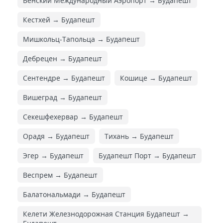
Венский Международный Аэропорт → Будапешт
Кестхей → Будапешт
Мишкольц-Тапольца → Будапешт
Дебрецен → Будапешт
Сентендре → Будапешт
Кошице → Будапешт
Вишеград → Будапешт
Секешфехервар → Будапешт
Орадя → Будапешт
Тихань → Будапешт
Эгер → Будапешт
Будапешт Порт → Будапешт
Веспрем → Будапешт
Балатональмади → Будапешт
Келети Железнодорожная Cтанция Будапешт →