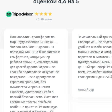
оценкой 4,6 из 5
4.0 · 380 отзыва
Пользовались трансфером по
Замечательный транс
маршруту аэропорт Бишкека —
Своевременное подтв
Чолпон-Ата. Очень довольны
удобная онлайн оплат
поездкой! Машина была чистая и
машин чистые и комф
комфортная, кондиционер
водители внимательн
работал отлично, что актуально
пунктуальные. Очень 
для долгой дороги. Отдельное
данный трансфер!! Ре
спасибо водителю за аккуратное
всем, кто любит комфо
вождение — всю дорогу ехали
свое время и деньги! 
строго по правилам, без
лихачества и превышения
Анна Яцур
скорости, чувствовали себя в
полной безопасности. Учитывая
состояние трассы, это было
особенно приятно. Рекомендую
как надежный и безопасный