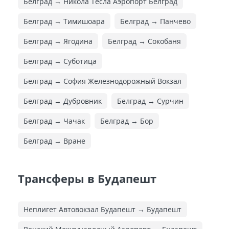
Белград → Никола Тесла Аэропорт Белград
Белград → Тимишоара
Белград → Панчево
Белград → Ягодина
Белград → Сокобаня
Белград → Суботица
Белград → София Железнодорожный Вокзал
Белград → Дубровник
Белград → Сурчин
Белград → Чачак
Белград → Бор
Белград → Вране
Трансферы в Будапешт
Неплигет Автовокзал Будапешт → Будапешт