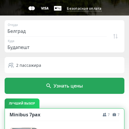
Безопасная оплата
Откуда
Куда
2
пассажира
Узнать цены
ЛУЧШИЙ ВЫБОР
Minibus 7pax
7
7