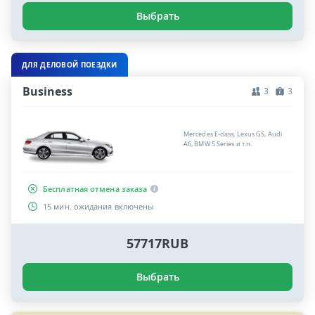
Выбрать
ДЛЯ ДЕЛОВОЙ ПОЕЗДКИ
Business
3
3
Mercedes E-class, Lexus GS, Audi
A6, BMW 5 Series и т.п.
Бесплатная отмена заказа
15 мин. ожидания включены
57717RUB
Выбрать