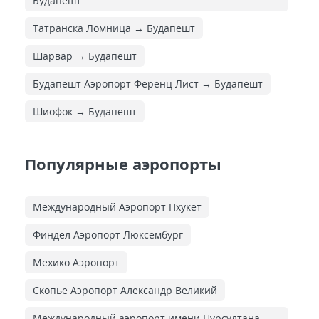
Будапешт
Татранска Ломница → Будапешт
Шарвар → Будапешт
Будапешт Аэропорт Ференц Лист → Будапешт
Шиофок → Будапешт
Популярные аэропорты
Международный Аэропорт Пхукет
Финдел Аэропорт Люксембург
Мехико Аэропорт
Скопье Аэропорт Александр Великий
Международный аэропорт имени Нурсултана