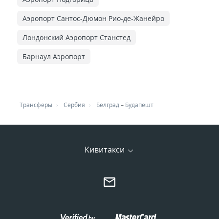
Аэропорт Сантос-Дюмон Рио-де-Жанейро
Лондонский Аэропорт Станстед
Барнаул Аэропорт
Трансферы
Сербия
Белград
–
Будапешт
Кивитакси