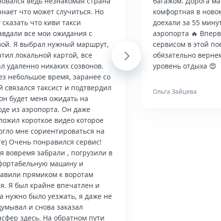
новался ведь незнакомая страна
багажом. Дорога м
знает что может случиться. Но
комфортная в ново
 сказать что киви такси
доехали за 55 мину
авдали все мои ожидания с
аэропорта 🔥 Впер
вой. Я выбрал нужный маршрут,
сервисом в этой по
тил локальной картой, все
Next
обязательно верне
л удаленно никаких созвонов.
уровень отдыха 😍
ез небольшое время, заранее со
й связался таксист и подтвердил
Ольга Зайцева
он будет меня ожидать на
оде из аэропорта. Он даже
ложил короткое видео которое
огло мне сориентироваться на
те) Очень понравился сервис!
я вовремя забрали , погрузили в
фортабельную машину и
тавили прямиком к воротам
я. Я был крайне впечатлен и
а нужно было уезжать, я даже не
думывал и снова заказал
нсфер здесь. На обратном пути