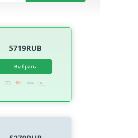
5719RUB
Выбрать
5279RUB