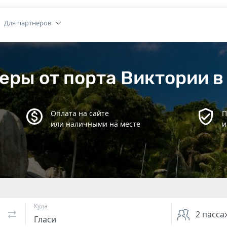
Для партнеров
еры от порта Виктории в
Оплата на сайте
П
или наличными на месте
и
Куда
2
пасса