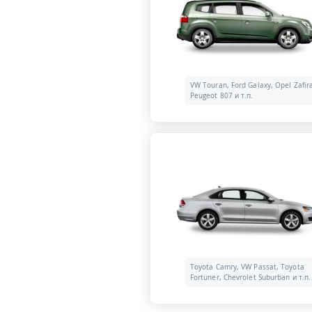
VW Touran, Ford Galaxy, Opel Zafir
Peugeot 807 и т.п.
Toyota Camry, VW Passat, Toyota
Fortuner, Chevrolet Suburban и т.п.