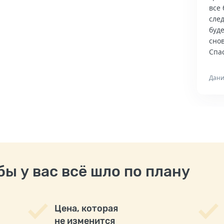
все 
сле
буд
снов
Спас
Дани
ы у вас всё шло по плану
Цена, которая
не изменится