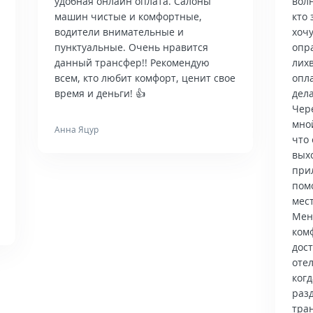
удобная онлайн оплата. Салоны
вол
машин чистые и комфортные,
кто 
водители внимательные и
хочу
пунктуальные. Очень нравится
опр
данный трансфер!! Рекомендую
лих
всем, кто любит комфорт, ценит свое
опла
время и деньги! 👍
дела
Чер
мно
Анна Яцур
что 
вых
при
пом
мес
Мен
ком
дос
отел
когд
раз
тра