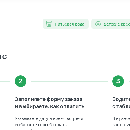
Питьевая вода
Детские кре
ис
2
3
Заполняете форму заказа
Водите
и выбираете, как оплатить
с табл
Указываете дату и время встречи,
В нужное
выбираете способ оплаты.
вас на м