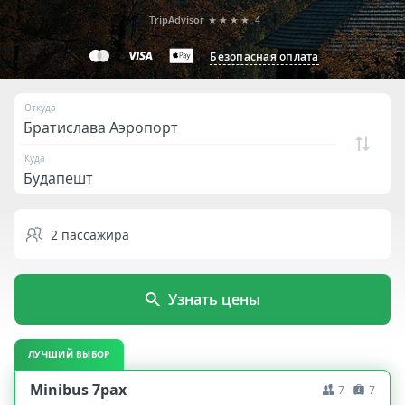
TripAdvisor
★★★★
4
Безопасная оплата
Откуда
Куда
2
пассажира
Узнать цены
ЛУЧШИЙ ВЫБОР
Minibus 7pax
7
7