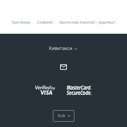
Трансферы
Словакия
Братислава Аэропорт
–
Будапешт
Кивитакси
RUB