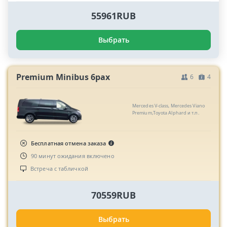
55961RUB
Выбрать
Premium Minibus 6pax
6
4
Mercedes V-class, Mercedes Viano
Premium,Toyota Alphard и т.п.
Бесплатная отмена заказа
90 минут ожидания включено
Встреча с табличкой
70559RUB
Выбрать