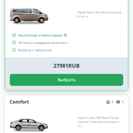
Toyota Hiace, Opel Vivaro, Hyundai
H-1 и т.п.
Бесплатная отмена заказа
90 минут ожидания включено
Встреча с табличкой
27981RUB
Выбрать
Comfort
4
3
Toyota Camry, VW Passat, Toyota
Fortuner, Chevrolet Suburban и
т.п.