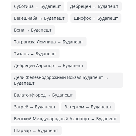
Суботица → Будапешт
Дебрецен → Будапешт
Бекешчаба → Будапешт
Шиофок → Будапешт
Вена → Будапешт
Татранска Ломница → Будапешт
Тихань → Будапешт
Дебрецен Аэропорт → Будапешт
Дели Железнодорожный Вокзал Будапешт →
Будапешт
Балатонфюред → Будапешт
Загреб → Будапешт
Эстергом → Будапешт
Венский Международный Аэропорт → Будапешт
Шарвар → Будапешт