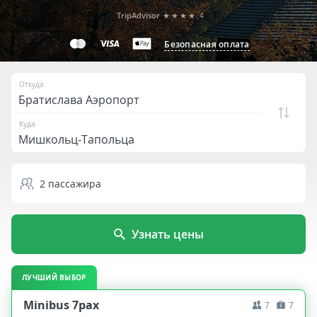
TripAdvisor
★★★★
4
Безопасная оплата
Откуда
Куда
2
пассажира
Узнать цены
ЛУЧШИЙ ВЫБОР
Minibus 7pax
7
7