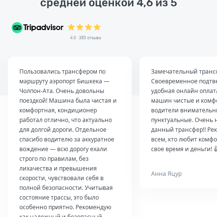
средней оценкой 4,6 из 5
4.0 · 380 отзыва
Пользовались трансфером по
Замечательный транс
маршруту аэропорт Бишкека —
Своевременное подтв
Чолпон-Ата. Очень довольны
удобная онлайн оплат
поездкой! Машина была чистая и
машин чистые и комф
комфортная, кондиционер
водители внимательн
работал отлично, что актуально
пунктуальные. Очень 
для долгой дороги. Отдельное
данный трансфер!! Ре
спасибо водителю за аккуратное
всем, кто любит комфо
вождение — всю дорогу ехали
свое время и деньги! 
строго по правилам, без
лихачества и превышения
Анна Яцур
скорости, чувствовали себя в
полной безопасности. Учитывая
состояние трассы, это было
особенно приятно. Рекомендую
как надежный и безопасный