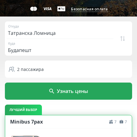
Безопасная оплата
Откуда
Куда
2
пассажира
Узнать цены
ЛУЧШИЙ ВЫБОР
Minibus 7pax
7
7