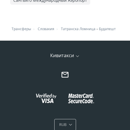
Сантьяго Международный Аэропорт
Трансферы
Словакия
Татранска Ломница
–
Будапешт
Кивитакси
RUB