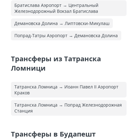
Братислава Аэропорт → Центральный
Железнодорожный Вокзал Братислава
Демановска Долина → Липтовски-Микулаш
Попрад-Татры Аэропорт → Демановска Долина
Трансферы из Татранска
Ломници
Татранска Ломница → Иоанн Павел II Аэропорт
Краков
Татранска Ломница → Попрад Железнодорожная
Cтанция
Трансферы в Будапешт