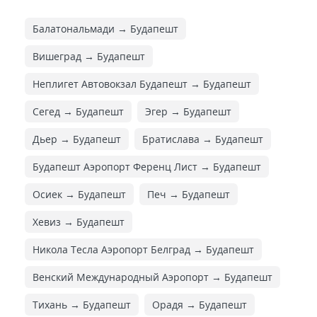
Балатональмади → Будапешт
Вишеград → Будапешт
Неплигет Автовокзал Будапешт → Будапешт
Сегед → Будапешт
Эгер → Будапешт
Дьер → Будапешт
Братислава → Будапешт
Будапешт Аэропорт Ференц Лист → Будапешт
Осиек → Будапешт
Печ → Будапешт
Хевиз → Будапешт
Никола Тесла Аэропорт Белград → Будапешт
Венский Международный Аэропорт → Будапешт
Тихань → Будапешт
Орадя → Будапешт