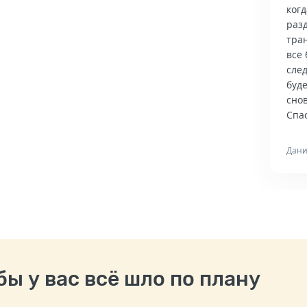
когд
раз
тра
все 
сле
буд
снов
Спас
Дани
ы у вас всё шло по плану