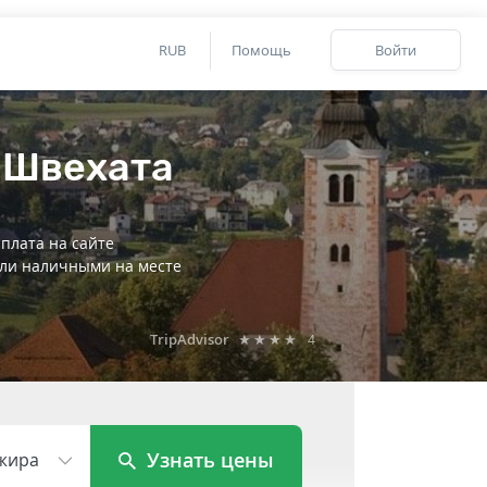
RUB
Помощь
Войти
т Швехата
плата на сайте
ли наличными на месте
TripAdvisor
★★★★
4
Узнать цены
жира