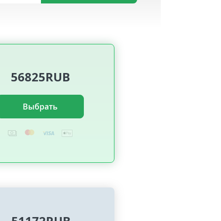
56825RUB
Выбрать
51172RUB