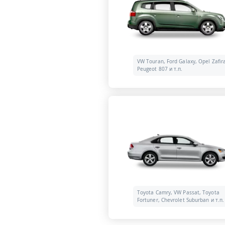
VW Touran, Ford Galaxy, Opel Zafir
Peugeot 807 и т.п.
Toyota Camry, VW Passat, Toyota
Fortuner, Chevrolet Suburban и т.п.