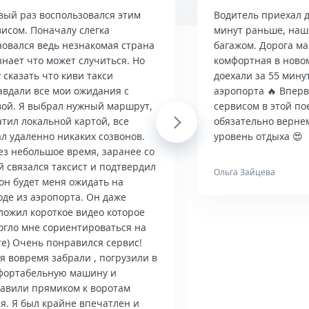
вый раз воспользовался этим
Водитель приехал д
висом. Поначалу слегка
минут раньше, наше
новался ведь незнакомая страна
багажом. Дорога м
знает что может случиться. Но
комфортная в ново
 сказать что киви такси
доехали за 55 мину
авдали все мои ожидания с
аэропорта 🔥 Впер
вой. Я выбрал нужный маршрут,
сервисом в этой по
тил локальной картой, все
Next
обязательно верне
л удаленно никаких созвонов.
уровень отдыха 😍
ез небольшое время, заранее со
й связался таксист и подтвердил
Ольга Зайцева
он будет меня ожидать на
оде из аэропорта. Он даже
ложил короткое видео которое
огло мне сориентироваться на
те) Очень понравился сервис!
я вовремя забрали , погрузили в
фортабельную машину и
тавили прямиком к воротам
я. Я был крайне впечатлен и