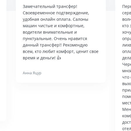
Замечательный трансфер!
Пер
Своевременное подтверждение,
сер
удобная онлайн оплата. Салоны
вол
машин чистые и комфортные,
кто 
водители внимательные и
хочу
пунктуальные. Очень нравится
опр
данный трансфер!! Рекомендую
лих
всем, кто любит комфорт, ценит свое
опла
время и деньги! 👍
дела
Чер
мно
Анна Яцур
что 
вых
при
пом
мес
Мен
ком
дос
отел