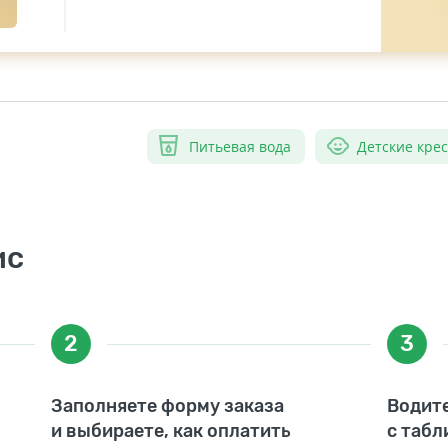
Питьевая вода
Детские кре
ис
2
3
Заполняете форму заказа
Водите
и выбираете, как оплатить
с табл