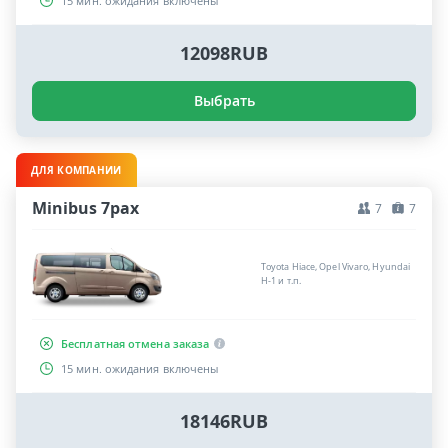
15 мин. ожидания включены
12098RUB
Выбрать
ДЛЯ КОМПАНИИ
Minibus 7pax
7
7
Toyota Hiace, Opel Vivaro, Hyundai
H-1 и т.п.
Бесплатная отмена заказа
15 мин. ожидания включены
18146RUB