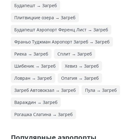
Будапешт → Загреб
Плитвицкие озера → Загреб
Будапешт Аэропорт Ференц Лист → Загреб
Франьо Туджман Аэропорт Загреб → Загреб
Риека → Загреб
Сплит → Загреб
Шибеник → Загреб
Хевиз → Загреб
Ловран → Загреб
Опатия → Загреб
Загреб Автовокзал → Загреб
Пула → Загреб
Вараждин → Загреб
Рогашка Слатина → Загреб
Популярные аэропорты