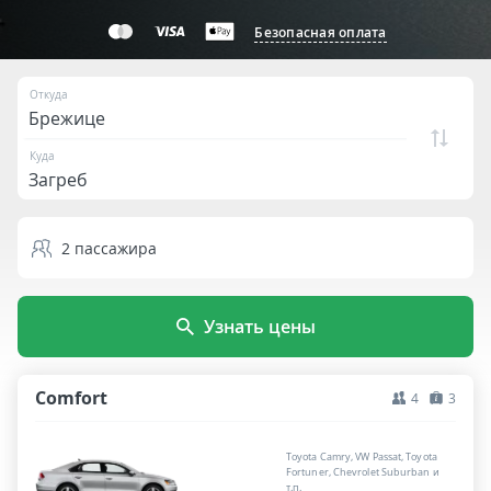
Безопасная оплата
Откуда
Куда
2
пассажира
Узнать цены
Comfort
4
3
Toyota Camry, VW Passat, Toyota
Fortuner, Chevrolet Suburban и
т.п.