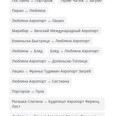
Постойна → Порторож
Терме Чатеж → Загреб
Пиран → Любляна
Любляна Аэропорт → Лашко
Марибор → Венский Международный Аэропорт
Бохиньска-Быстрица → Любляна Аэропорт
Любляна → Блед
Блед → Любляна Аэропорт
Любляна Аэропорт → Доленьске-Топлице
Лашко → Франьо Туджман Аэропорт Загреб
Любляна Аэропорт → Систиана
Порторож → Пула
Рогашка Слатина → Будапешт Аэропорт Ференц
Лист