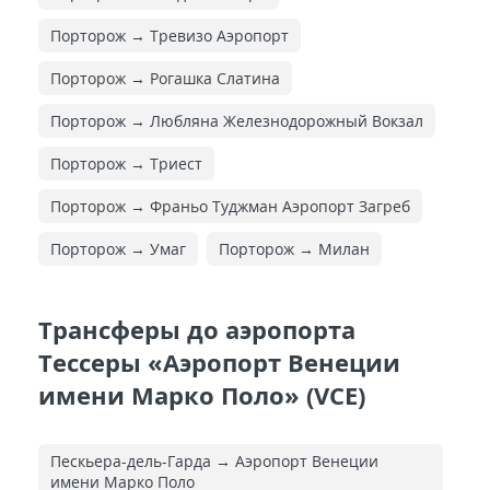
Порторож → Тревизо Аэропорт
Порторож → Рогашка Слатина
Порторож → Любляна Железнодорожный Вокзал
Порторож → Триест
Порторож → Франьо Туджман Аэропорт Загреб
Порторож → Умаг
Порторож → Милан
Трансферы до аэропорта
Тессеры «Аэропорт Венеции
имени Марко Поло» (VCE)
Пескьера-дель-Гарда → Аэропорт Венеции
имени Марко Поло