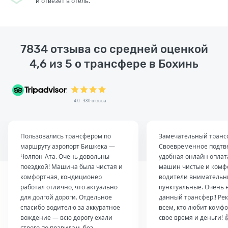
и отвезет в отель.
7834 отзыва со средней оценкой
4,6 из 5 о трансфере в Бохинь
4.0 · 380 отзыва
Пользовались трансфером по
Замечательный транс
маршруту аэропорт Бишкека —
Своевременное подтв
Чолпон-Ата. Очень довольны
удобная онлайн оплат
поездкой! Машина была чистая и
машин чистые и комф
комфортная, кондиционер
водители внимательн
работал отлично, что актуально
пунктуальные. Очень 
для долгой дороги. Отдельное
данный трансфер!! Ре
спасибо водителю за аккуратное
всем, кто любит комфо
вождение — всю дорогу ехали
свое время и деньги! 
строго по правилам, без