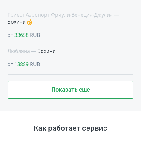
Триест Аэропорт Фриули-Венеция-Джулия —
Бохини
от
33658
RUB
Любляна —
Бохини
от
13889
RUB
Показать еще
Как работает сервис