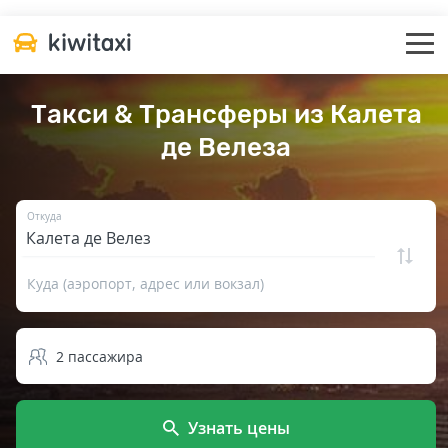
Такси & Трансферы из Калета
де Велеза
Откуда
Куда (аэропорт, адрес или вокзал)
2
пассажира
Узнать цены