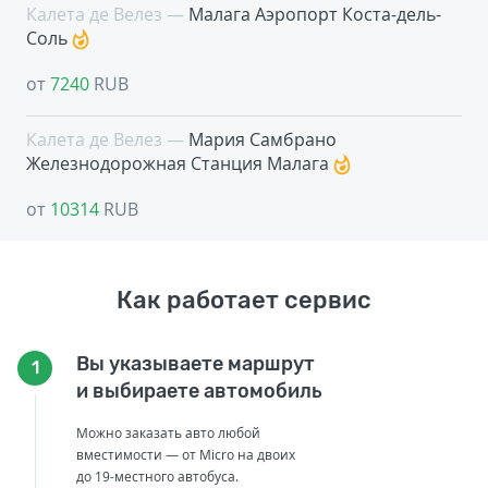
Калета де Велез —
Малага Аэропорт Коста-дель-
Соль
от
7240
RUB
Калета де Велез —
Мария Самбрано
Железнодорожная Cтанция Малага
от
10314
RUB
Как работает сервис
Вы указываете маршрут
1
и выбираете автомобиль
Можно заказать авто любой
вместимости — от Micro на двоих
до 19-местного автобуса.