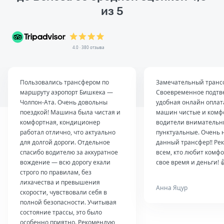
из 5
4.0 · 380 отзыва
Пользовались трансфером по
Замечательный транс
маршруту аэропорт Бишкека —
Своевременное подтв
Чолпон-Ата. Очень довольны
удобная онлайн оплат
поездкой! Машина была чистая и
машин чистые и комф
комфортная, кондиционер
водители внимательн
работал отлично, что актуально
пунктуальные. Очень 
для долгой дороги. Отдельное
данный трансфер!! Ре
спасибо водителю за аккуратное
всем, кто любит комфо
вождение — всю дорогу ехали
свое время и деньги! 
строго по правилам, без
лихачества и превышения
Анна Яцур
скорости, чувствовали себя в
полной безопасности. Учитывая
состояние трассы, это было
особенно приятно. Рекомендую