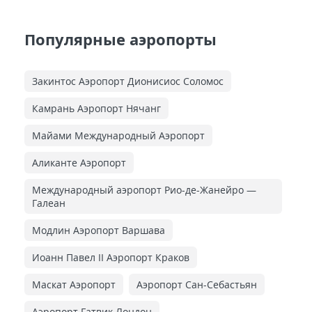
Популярные аэропорты
Закинтос Аэропорт Дионисиос Соломос
Камрань Аэропорт Нячанг
Майами Международный Аэропорт
Аликанте Аэропорт
Международный аэропорт Рио-де-Жанейро —
Галеан
Модлин Аэропорт Варшава
Иоанн Павел II Аэропорт Краков
Маскат Аэропорт
Аэропорт Сан-Себастьян
Аэропорт Гатвик Лондон