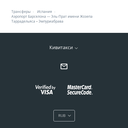
Трансферы
Испания
Аэропорт Барселона — Эль-Прат имени Жозепа
Таррадельяса
–
Эмпуриабрава
Кивитакси
RUB