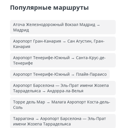
Популярные маршруты
Аточа Железнодорожный Вокзал Мадрид →
Мадрид
Аэропорт Гран-Канария → Сан Агустин, Гран-
Канария
Аэропорт Тенерифе-Южный → Санта-Крус-де-
Тенерифе
Аэропорт Тенерифе-Южный → Плайя-Параисо
Аэропорт Барселона — Эль-Прат имени Жозепа
Таррадельяса → Андорра-ла-Велья
Торре дель Мар → Малага Аэропорт Коста-дель-
Соль
Таррагона → Аэропорт Барселона — Эль-Прат
имени Жозепа Таррадельяса