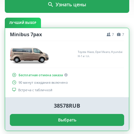
Узнать цены
ЛУЧШИЙ ВЫБОР
Minibus 7pax
7
7
Toyota Hiace, Opel Vivaro, Hyundai
H-1 и т.п.
Бесплатная отмена заказа
90 минут ожидания включено
Встреча с табличкой
38578RUB
Выбрать