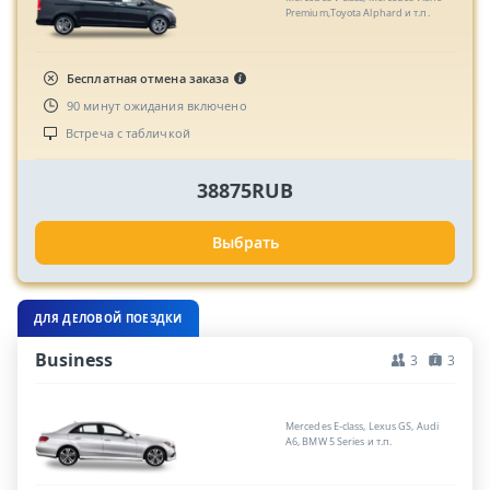
Premium,Toyota Alphard и т.п.
Бесплатная отмена заказа
90 минут ожидания включено
Встреча с табличкой
38875RUB
Выбрать
ДЛЯ ДЕЛОВОЙ ПОЕЗДКИ
Business
3
3
Mercedes E-class, Lexus GS, Audi
A6, BMW 5 Series и т.п.