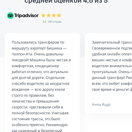
средней оценкой 4,6 из 5
4.0 · 380 отзыва
Пользовались трансфером по
Замечательный транс
маршруту аэропорт Бишкека —
Своевременное подтв
Чолпон-Ата. Очень довольны
удобная онлайн оплат
поездкой! Машина была чистая и
машин чистые и комф
комфортная, кондиционер
водители внимательн
работал отлично, что актуально
пунктуальные. Очень 
для долгой дороги. Отдельное
данный трансфер!! Ре
спасибо водителю за аккуратное
всем, кто любит комфо
вождение — всю дорогу ехали
свое время и деньги! 
строго по правилам, без
лихачества и превышения
Анна Яцур
скорости, чувствовали себя в
полной безопасности. Учитывая
состояние трассы, это было
особенно приятно. Рекомендую
как надежный и безопасный