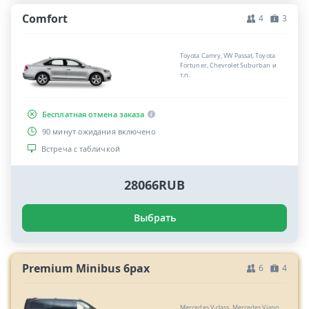
Comfort
4
3
Toyota Camry, VW Passat, Toyota
Fortuner, Chevrolet Suburban и
т.п.
Бесплатная отмена заказа
90 минут ожидания включено
Встреча с табличкой
28066RUB
Выбрать
Premium Minibus 6pax
6
4
Mercedes V-class, Mercedes Viano