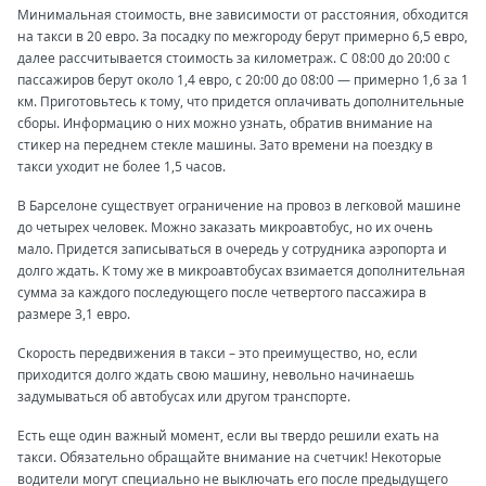
Минимальная стоимость, вне зависимости от расстояния, обходится
на такси в 20 евро. За посадку по межгороду берут примерно 6,5 евро,
далее рассчитывается стоимость за километраж. С 08:00 до 20:00 с
пассажиров берут около 1,4 евро, с 20:00 до 08:00 — примерно 1,6 за 1
км. Приготовьтесь к тому, что придется оплачивать дополнительные
сборы. Информацию о них можно узнать, обратив внимание на
стикер на переднем стекле машины. Зато времени на поездку в
такси уходит не более 1,5 часов.
В Барселоне существует ограничение на провоз в легковой машине
до четырех человек. Можно заказать микроавтобус, но их очень
мало. Придется записываться в очередь у сотрудника аэропорта и
долго ждать. К тому же в микроавтобусах взимается дополнительная
сумма за каждого последующего после четвертого пассажира в
размере 3,1 евро.
Скорость передвижения в такси – это преимущество, но, если
приходится долго ждать свою машину, невольно начинаешь
задумываться об автобусах или другом транспорте.
Есть еще один важный момент, если вы твердо решили ехать на
такси. Обязательно обращайте внимание на счетчик! Некоторые
водители могут специально не выключать его после предыдущего