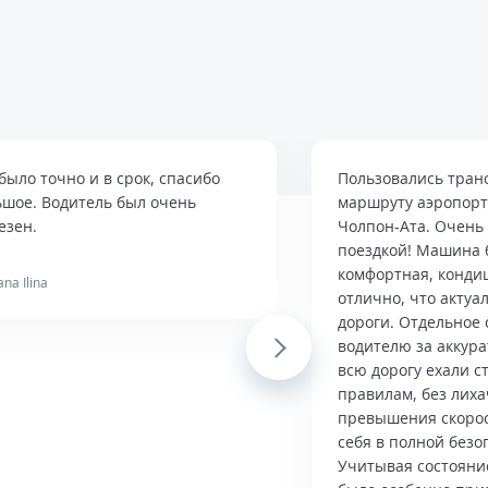
было точно и в срок, спасибо
Пользовались тран
ьшое. Водитель был очень
маршруту аэропор
езен.
Чолпон-Ата. Очень
поездкой! Машина 
комфортная, конди
ana Ilina
отлично, что актуа
дороги. Отдельное 
Next
водителю за аккур
всю дорогу ехали с
правилам, без лиха
превышения скорос
себя в полной безо
Учитывая состояние