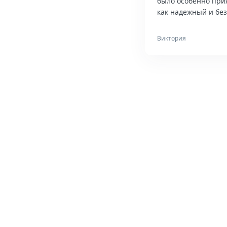
было особенно при
как надежный и бе
Виктория