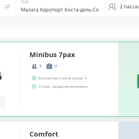
Куда
2
пасса
Minibus 7pax
7
7
Бесплатная отмена заказа
15 мин. ожидания включены
Comfort