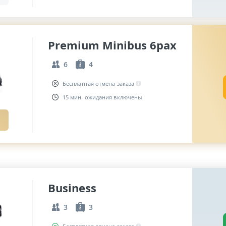
Premium Minibus 6pax
6
4
Бесплатная отмена заказа
15 мин. ожидания включены
Business
3
3