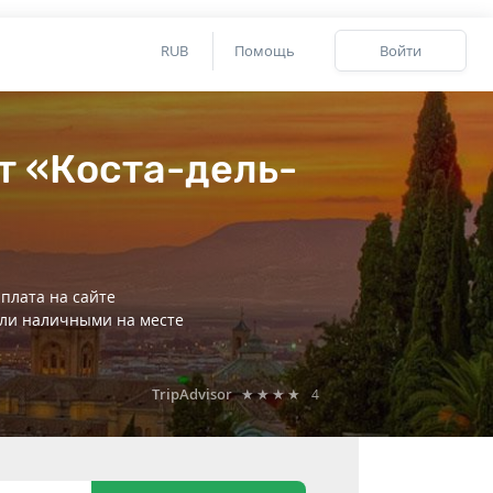
RUB
Помощь
Войти
т «Коста-дель-
плата на сайте
ли наличными на месте
TripAdvisor
★★★★
4