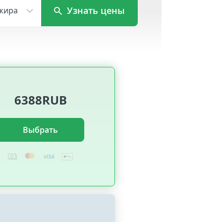
Узнать цены
жира
6388RUB
Выбрать