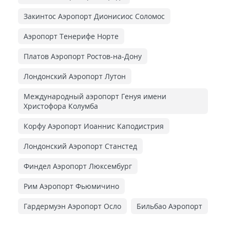
Закинтос Аэропорт Дионисиос Соломос
Аэропорт Тенерифе Норте
Платов Аэропорт Ростов-на-Дону
Лондонский Аэропорт Лутон
Международный аэропорт Генуя имени
Христофора Колумба
Корфу Аэропорт Иоаннис Каподистрия
Лондонский Аэропорт Станстед
Финдел Аэропорт Люксембург
Рим Аэропорт Фьюмичино
Гардермуэн Аэропорт Осло
Бильбао Аэропорт