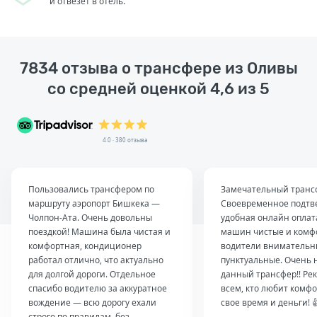
и отвезет в отель.
7834 отзыва о трансфере из Оливы
со средней оценкой 4,6 из 5
4.0 · 380 отзыва
Пользовались трансфером по
Замечательный транс
маршруту аэропорт Бишкека —
Своевременное подтв
Чолпон-Ата. Очень довольны
удобная онлайн оплат
поездкой! Машина была чистая и
машин чистые и комф
комфортная, кондиционер
водители внимательн
работал отлично, что актуально
пунктуальные. Очень 
для долгой дороги. Отдельное
данный трансфер!! Ре
спасибо водителю за аккуратное
всем, кто любит комфо
вождение — всю дорогу ехали
свое время и деньги! 
строго по правилам, без