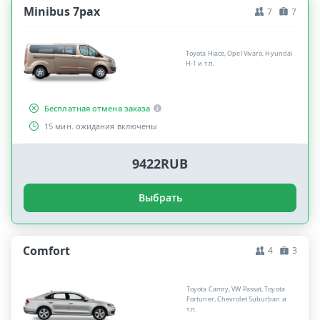
Minibus 7pax
7
7
Toyota Hiace, Opel Vivaro, Hyundai
H-1 и т.п.
Бесплатная отмена заказа
15 мин. ожидания включены
9422RUB
Выбрать
Comfort
4
3
Toyota Camry, VW Passat, Toyota
Fortuner, Chevrolet Suburban и
т.п.