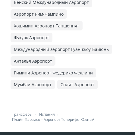
Венский Международный Аэропорт
Аэропорт Рим-Чампино
Хошимин Аэропорт Таншоннят
Фукуок Аэропорт
Международный аэропорт Гуанчжоу-Байюнь
Анталья Аэропорт
Римини Аэропорт Федерико Феллини
Мумбаи Аэропорт
Сплит Аэропорт
Трансферы
Испания
Плайя-Параисо
–
Аэропорт Тенерифе-Южный