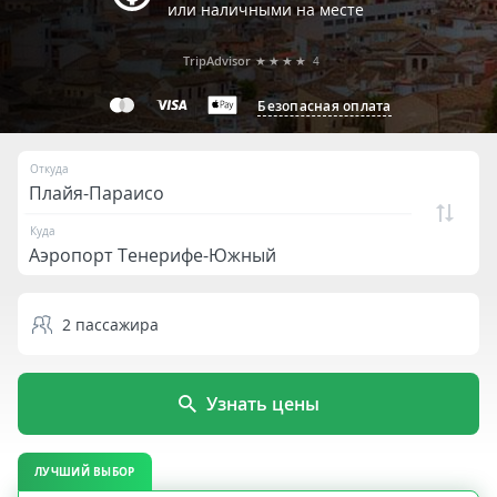
или наличными на месте
TripAdvisor
★★★★
4
Безопасная оплата
Откуда
Куда
2
пассажира
Узнать цены
ЛУЧШИЙ ВЫБОР