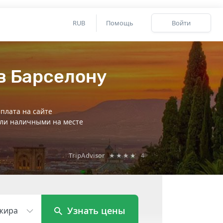
RUB
Помощь
Войти
в Барселону
плата на сайте
ли наличными на месте
TripAdvisor
★★★★
4
Узнать цены
жира