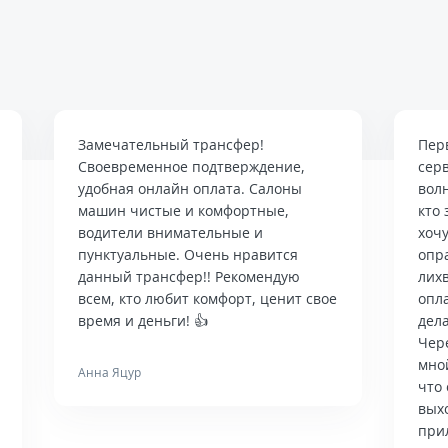
Замечательный трансфер!
Пер
Своевременное подтверждение,
сер
удобная онлайн оплата. Салоны
вол
машин чистые и комфортные,
кто 
водители внимательные и
хочу
пунктуальные. Очень нравится
опр
данный трансфер!! Рекомендую
лих
всем, кто любит комфорт, ценит свое
опла
время и деньги! 👍
дела
Чер
мно
Анна Яцур
что 
вых
при