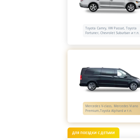
Toyota Camry, VW Passat, Toyota
Fortuner, Chevrolet Suburban и т.п.
Mercedes V-class, Mercedes Viano
Premium,Toyota Alphard и т.п.
ДЛЯ ПОЕЗДКИ С ДЕТЬМИ