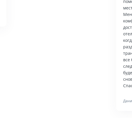
пом
мес
Мен
ком
дос
отел
когд
раз
тра
все 
сле
буд
снов
Спас
Дани