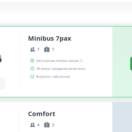
Minibus 7pax
7
7
Бесплатная отмена заказа
90 минут ожидания включено
Встреча с табличкой
Comfort
4
3