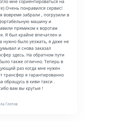
огло мне сориентироваться на
те) Очень понравился сервис!
я вовремя забрали , погрузили в
фортабельную машину и
тавили прямиком к воротам
я. Я был крайне впечатлен и
а нужно было уезжать, я даже не
думывал и снова заказал
нсфер здесь. На обратном пути
было также отлично. Теперь в
дующий раз когда мне нужен
ет трансфер я гарантированно
а обращусь в киви такси .
ибо вам вы крутые !
ла Глотов