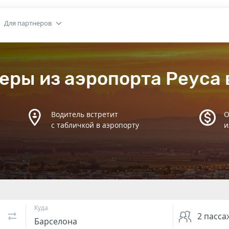
Для партнеров
еры из аэропорта Реуса 
Водитель встретит
О
с табличкой в аэропорту
и
Куда
2
пасса