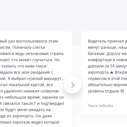
вый раз воспользовался этим
Водитель приехал д
висом. Поначалу слегка
минут раньше, наше
новался ведь незнакомая страна
багажом. Дорога м
знает что может случиться. Но
комфортная в ново
 сказать что киви такси
доехали за 55 мину
авдали все мои ожидания с
аэропорта 🔥 Впер
вой. Я выбрал нужный маршрут,
сервисом в этой по
тил локальной картой, все
Next
обязательно верне
л удаленно никаких созвонов.
уровень отдыха 😍
ез небольшое время, заранее со
й связался таксист и подтвердил
Ольга Зайцева
он будет меня ожидать на
оде из аэропорта. Он даже
ложил короткое видео которое