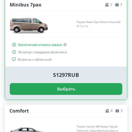
Minibus 7pax
7
7
Toyota Hiace, Opel Vivaro, Hyundai
H-1 и т.п.
Бесплатная отмена заказа
90 минут ожидания включено
Встреча с табличкой
51297RUB
Выбрать
Comfort
4
3
Toyota Camry, VW Passat, Toyota
Fortuner, Chevrolet Suburban и