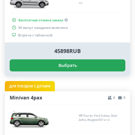
т.п.
Бесплатная отмена заказа
90 минут ожидания включено
Встреча с табличкой
45898RUB
Выбрать
ДЛЯ ПОЕЗДКИ С ДЕТЬМИ
Minivan 4pax
4
4
VW Touran, Ford Galaxy, Opel
Zafira, Peugeot 807 и т.п.