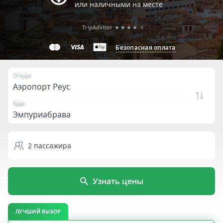
или наличными на месте
TripAdvisor
★★★★
4
Безопасная оплата
Откуда
Куда
2
пассажира
Узнать цены
ЛУЧШИЙ ВЫБОР