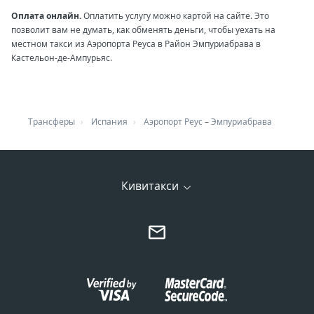
Оплата онлайн.
Оплатить услугу можно картой на сайте. Это
позволит вам не думать, как обменять деньги, чтобы уехать на
местном такси из Аэропорта Реуса в Район Эмпуриабрава в
Кастельон-де-Ампурьяс.
Трансферы
Испания
Аэропорт Реус
–
Эмпуриабрава
Кивитакси