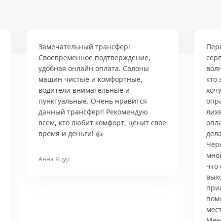
Замечательный трансфер!
Пер
Своевременное подтверждение,
сер
удобная онлайн оплата. Салоны
вол
машин чистые и комфортные,
кто 
водители внимательные и
хочу
пунктуальные. Очень нравится
опр
данный трансфер!! Рекомендую
лих
всем, кто любит комфорт, ценит свое
опла
время и деньги! 👍
дела
Чер
мно
Анна Яцур
что 
вых
при
пом
мес
Мен