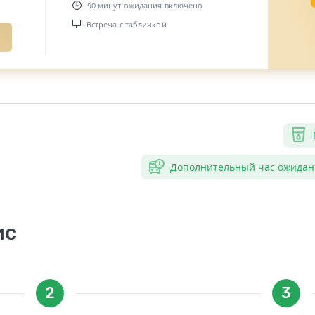
90 минут ожидания включено
Встреча с табличкой
Дополнительный час ожидан
ис
2
3