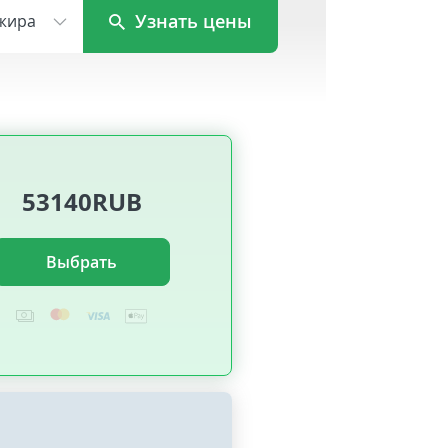
Узнать цены
жира
53140RUB
Выбрать