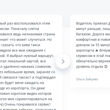
вый раз воспользовался этим
Водитель приехал д
висом. Поначалу слегка
минут раньше, наше
новался ведь незнакомая страна
багажом. Дорога м
знает что может случиться. Но
комфортная в ново
 сказать что киви такси
доехали за 55 мину
авдали все мои ожидания с
аэропорта 🔥 Впер
вой. Я выбрал нужный маршрут,
сервисом в этой по
тил локальной картой, все
Next
обязательно верне
л удаленно никаких созвонов.
уровень отдыха 😍
ез небольшое время, заранее со
й связался таксист и подтвердил
Ольга Зайцева
он будет меня ожидать на
оде из аэропорта. Он даже
ложил короткое видео которое
огло мне сориентироваться на
те) Очень понравился сервис!
я вовремя забрали , погрузили в