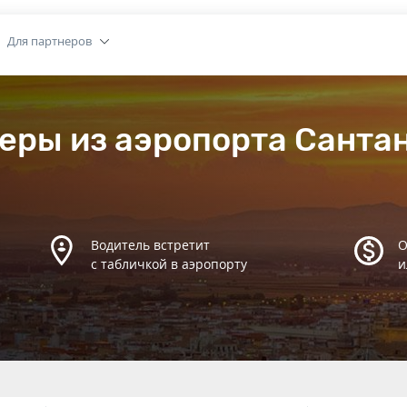
Для партнеров
еры из аэропорта Санта
Водитель встретит
О
с табличкой в аэропорту
и