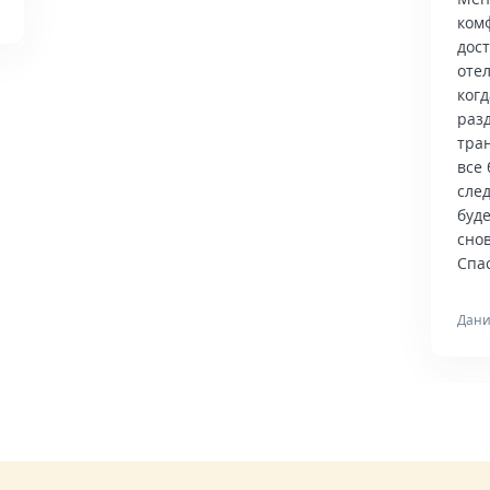
ком
дос
отел
когд
раз
тра
все 
сле
буд
снов
Спас
Дани