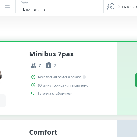
Куда
2
пасса
Minibus 7pax
7
7
Бесплатная отмена заказа
90 минут ожидания включено
Встреча с табличкой
Comfort