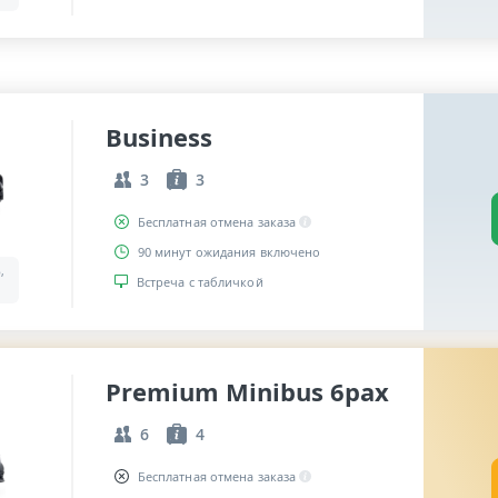
Business
3
3
Бесплатная отмена заказа
90 минут ожидания включено
,
Встреча с табличкой
Premium Minibus 6pax
6
4
Бесплатная отмена заказа