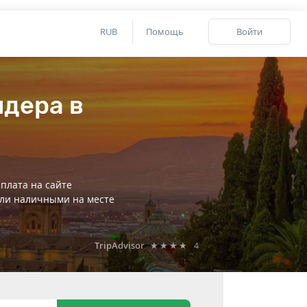
RUB
Помощь
Войти
ндера в
плата на сайте
ли наличными на месте
TripAdvisor
★★★★
4