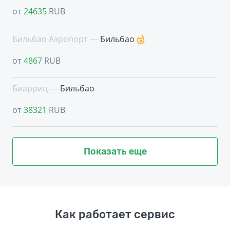
от
24635
RUB
Бильбао Аэропорт —
Бильбао
от
4867
RUB
Биарриц —
Бильбао
от
38321
RUB
Показать еще
Как работает сервис