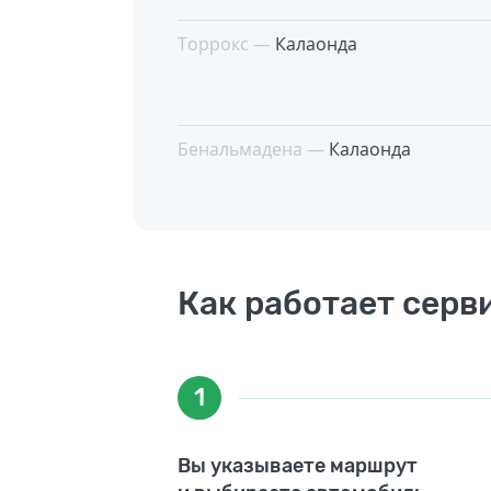
Торрокс —
Калаонда
Бенальмадена —
Калаонда
Как работает серв
1
Вы указываете маршрут