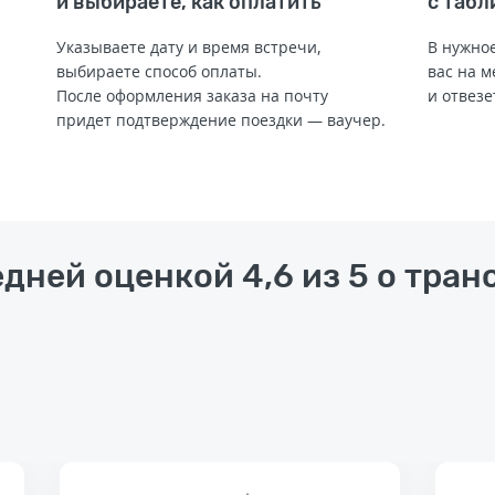
и выбираете, как оплатить
с табл
Указываете дату и время встречи,
В нужное
выбираете способ оплаты.
вас на м
После оформления заказа на почту
и отвезе
придет подтверждение поездки — ваучер.
едней оценкой 4,6 из 5 о тра