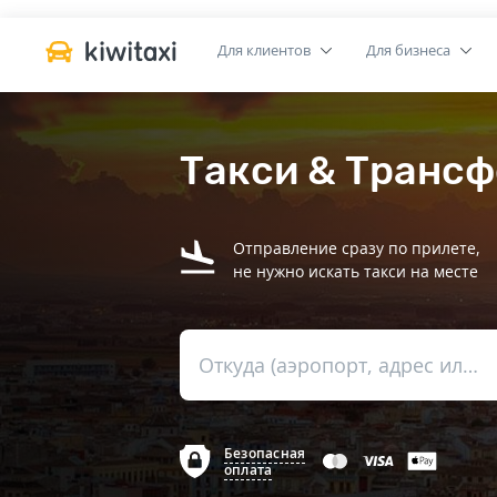
Для клиентов
Для бизнеса
Такси & Трансф
Отправление сразу по прилете,
не нужно искать такси на месте
Откуда (аэропорт, адрес или вокзал)
Безопасная
оплата