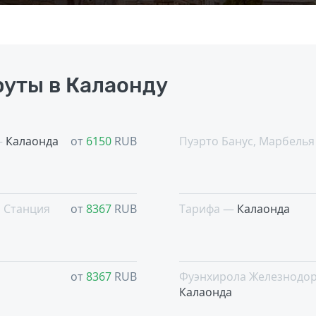
уты в Калаонду
—
Калаонда
от
6150
RUB
Пуэрто Банус, Марбель
 Cтанция
от
8367
RUB
Тарифа —
Калаонда
от
8367
RUB
Фуэнхирола Железнодо
Калаонда