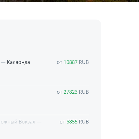
я —
Калаонда
от
10887
RUB
от
27823
RUB
рожный Вокзал —
от
6855
RUB