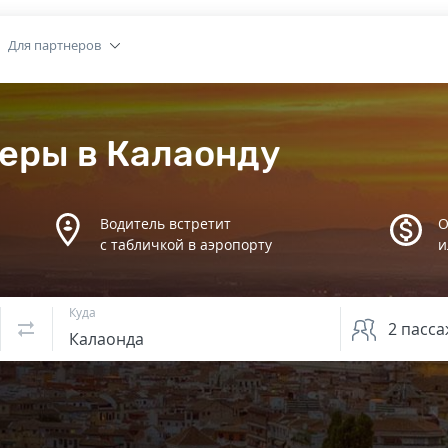
Для партнеров
еры в Калаонду
Водитель встретит
О
с табличкой в аэропорту
и
Куда
2
пасса