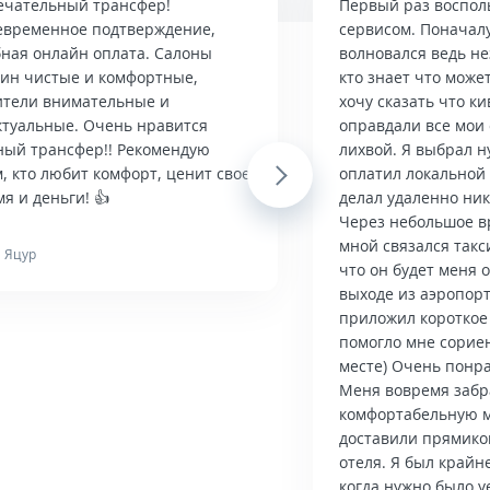
ечательный трансфер!
Первый раз воспол
евременное подтверждение,
сервисом. Поначалу
бная онлайн оплата. Салоны
волновался ведь н
ин чистые и комфортные,
кто знает что може
ители внимательные и
хочу сказать что ки
ктуальные. Очень нравится
оправдали все мои
ный трансфер!! Рекомендую
лихвой. Я выбрал 
, кто любит комфорт, ценит свое
Next
оплатил локальной 
я и деньги! 👍
делал удаленно ник
Через небольшое в
мной связался такс
 Яцур
что он будет меня 
выходе из аэропорт
приложил короткое
помогло мне сорие
месте) Очень понра
Меня вовремя забра
комфортабельную 
доставили прямико
отеля. Я был крайн
когда нужно было у