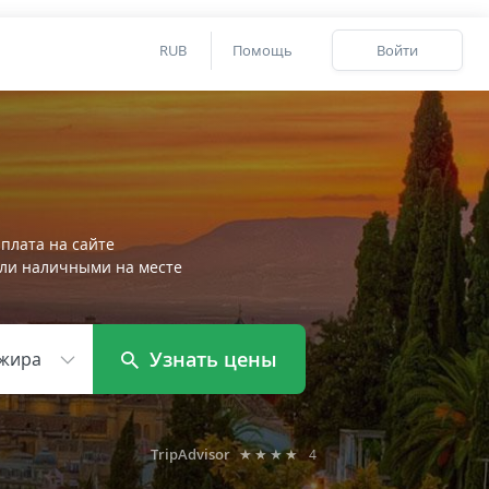
RUB
Помощь
Войти
плата на сайте
ли наличными на месте
Узнать цены
жира
TripAdvisor
★★★★
4