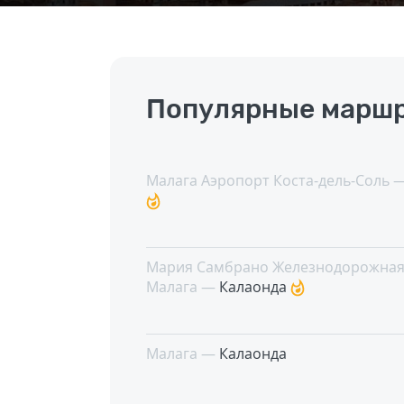
Популярные маршр
Малага Аэропорт Коста-дель-Соль 
Мария Самбрано Железнодорожная
Малага —
Калаонда
Малага —
Калаонда