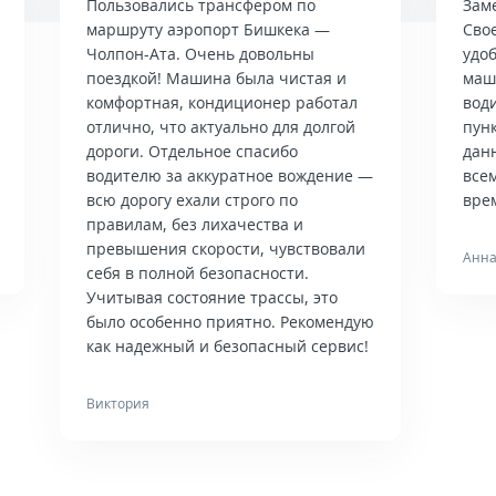
Пользовались трансфером по
Зам
маршруту аэропорт Бишкека —
Сво
Чолпон-Ата. Очень довольны
удо
поездкой! Машина была чистая и
маш
комфортная, кондиционер работал
вод
отлично, что актуально для долгой
пун
дороги. Отдельное спасибо
дан
водителю за аккуратное вождение —
всем
всю дорогу ехали строго по
врем
правилам, без лихачества и
превышения скорости, чувствовали
Анна
себя в полной безопасности.
Учитывая состояние трассы, это
было особенно приятно. Рекомендую
как надежный и безопасный сервис!
Виктория