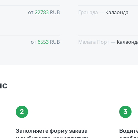
от
22783
RUB
Гранада —
Калаонда
от
6553
RUB
Малага Порт —
Калаонд
ис
2
3
Заполняете форму заказа
Водите