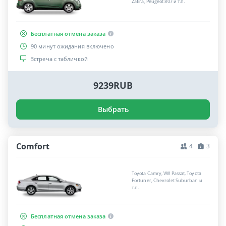
Zafira, Peugeot 807 и т.п.
Бесплатная отмена заказа
90 минут ожидания включено
Встреча с табличкой
9239RUB
Выбрать
Comfort
4
3
Toyota Camry, VW Passat, Toyota
Fortuner, Chevrolet Suburban и
т.п.
Бесплатная отмена заказа