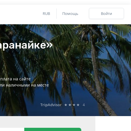
RUB
Помощь
Войти
аранайке»
плата на сайте
ли наличными на месте
TripAdvisor
★★★★
4