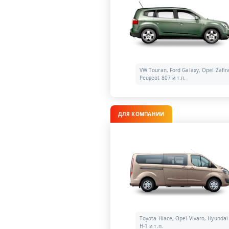
VW Touran, Ford Galaxy, Opel Zafir
Peugeot 807 и т.п.
ДЛЯ КОМПАНИИ
Toyota Hiace, Opel Vivaro, Hyundai
H-1 и т.п.