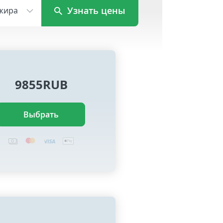
Узнать цены
жира
9855RUB
Выбрать