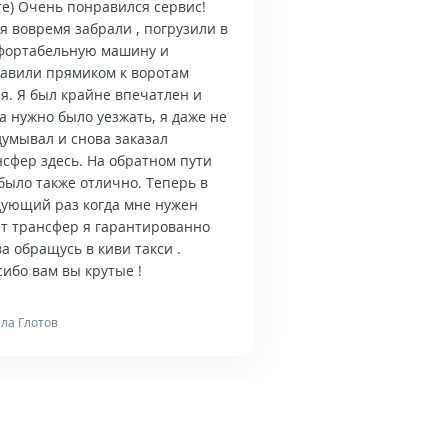
те) Очень понравился сервис!
я вовремя забрали , погрузили в
фортабельную машину и
тавили прямиком к воротам
я. Я был крайне впечатлен и
а нужно было уезжать, я даже не
думывал и снова заказал
нсфер здесь. На обратном пути
было также отлично. Теперь в
дующий раз когда мне нужен
ет трансфер я гарантированно
а обращусь в киви такси .
ибо вам вы крутые !
ла Глотов