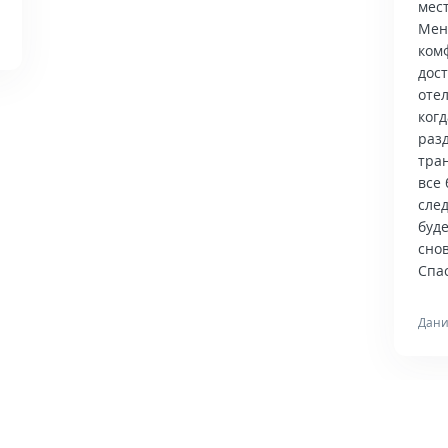
мес
Мен
ком
дос
отел
когд
раз
тра
все 
сле
буд
снов
Спас
Дани