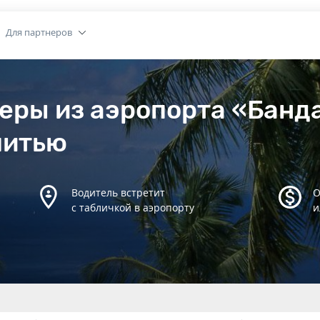
Для партнеров
еры из аэропорта «Банд
питью
Водитель встретит
О
с табличкой в аэропорту
и