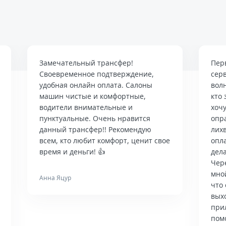
Замечательный трансфер!
Пер
Своевременное подтверждение,
сер
удобная онлайн оплата. Салоны
вол
машин чистые и комфортные,
кто 
водители внимательные и
хочу
пунктуальные. Очень нравится
опр
данный трансфер!! Рекомендую
лих
всем, кто любит комфорт, ценит свое
опла
время и деньги! 👍
дела
Чер
мно
Анна Яцур
что 
вых
при
пом