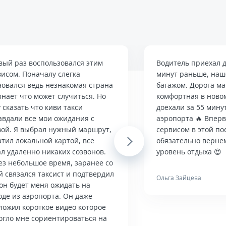
вый раз воспользовался этим
Водитель приехал д
висом. Поначалу слегка
минут раньше, наше
новался ведь незнакомая страна
багажом. Дорога м
знает что может случиться. Но
комфортная в ново
 сказать что киви такси
доехали за 55 мину
авдали все мои ожидания с
аэропорта 🔥 Впер
вой. Я выбрал нужный маршрут,
сервисом в этой по
тил локальной картой, все
Next
обязательно верне
л удаленно никаких созвонов.
уровень отдыха 😍
ез небольшое время, заранее со
й связался таксист и подтвердил
Ольга Зайцева
он будет меня ожидать на
оде из аэропорта. Он даже
ложил короткое видео которое
огло мне сориентироваться на