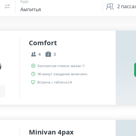
Куда
2
пасса
Comfort
4
3
Бесплатная отмена заказа
90 минут ожидания включено
Встреча с табличкой
Minivan 4pax