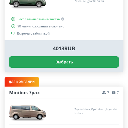
Zafira, Peugeot 807 и т.п.
Бесплатная отмена заказа
90 минут ожидания включено
Встреча с табличкой
4013RUB
Выбрать
ДЛЯ КОМПАНИИ
Minibus 7pax
7
7
Toyota Hiace, Opel Vivaro, Hyundai
H-1 и т.п.