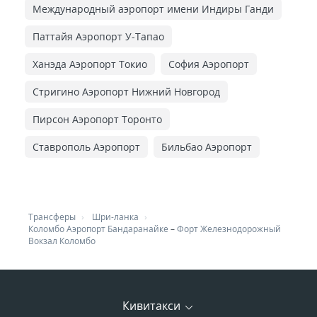
Международный аэропорт имени Индиры Ганди
Паттайя Аэропорт У-Тапао
Ханэда Аэропорт Токио
София Аэропорт
Стригино Аэропорт Нижний Новгород
Пирсон Аэропорт Торонто
Ставрополь Аэропорт
Бильбао Аэропорт
Трансферы
Шри-ланка
Коломбо Аэропорт Бандаранайке
–
Форт Железнодорожный
Вокзал Коломбо
Кивитакси