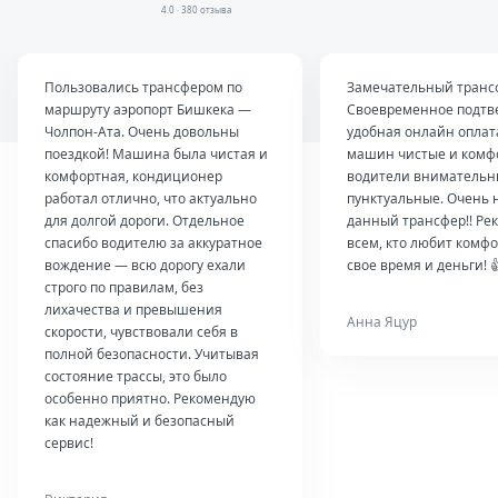
4.0 · 380 отзыва
Пользовались трансфером по
Замечательный транс
маршруту аэропорт Бишкека —
Своевременное подтв
Чолпон-Ата. Очень довольны
удобная онлайн оплат
поездкой! Машина была чистая и
машин чистые и комф
комфортная, кондиционер
водители внимательн
работал отлично, что актуально
пунктуальные. Очень 
для долгой дороги. Отдельное
данный трансфер!! Ре
спасибо водителю за аккуратное
всем, кто любит комфо
вождение — всю дорогу ехали
свое время и деньги! 
строго по правилам, без
лихачества и превышения
Анна Яцур
скорости, чувствовали себя в
полной безопасности. Учитывая
состояние трассы, это было
особенно приятно. Рекомендую
как надежный и безопасный
сервис!