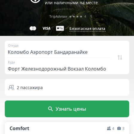
или наличными на месте
TripAdvisor
★★★★
4
Безопасная оплата
Откуда
Куда
2
пассажира
Узнать цены
Comfort
4
3