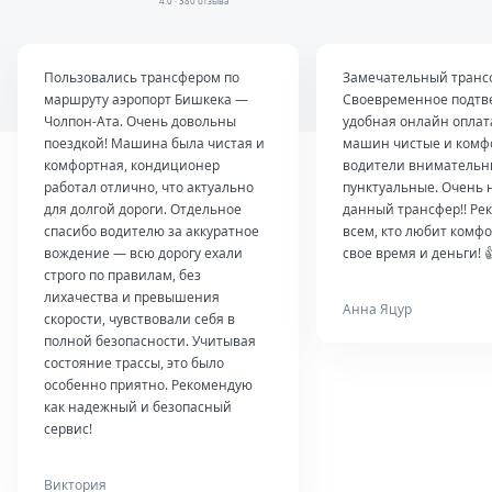
4.0 · 380 отзыва
Пользовались трансфером по
Замечательный транс
маршруту аэропорт Бишкека —
Своевременное подтв
Чолпон-Ата. Очень довольны
удобная онлайн оплат
поездкой! Машина была чистая и
машин чистые и комф
комфортная, кондиционер
водители внимательн
работал отлично, что актуально
пунктуальные. Очень 
для долгой дороги. Отдельное
данный трансфер!! Ре
спасибо водителю за аккуратное
всем, кто любит комфо
вождение — всю дорогу ехали
свое время и деньги! 
строго по правилам, без
лихачества и превышения
Анна Яцур
скорости, чувствовали себя в
полной безопасности. Учитывая
состояние трассы, это было
особенно приятно. Рекомендую
как надежный и безопасный
сервис!
Виктория