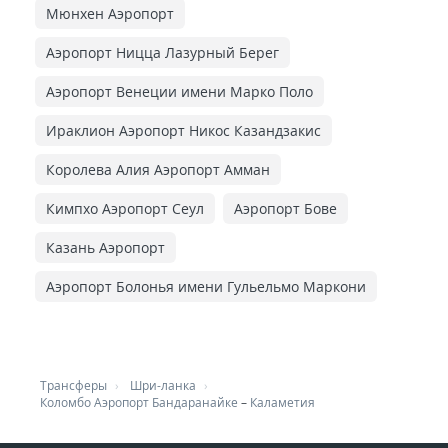
Мюнхен Аэропорт
Аэропорт Ницца Лазурный Берег
Аэропорт Венеции имени Марко Поло
Ираклион Аэропорт Никос Казандзакис
Королева Алия Аэропорт Амман
Кимпхо Аэропорт Сеул
Аэропорт Бове
Казань Аэропорт
Аэропорт Болонья имени Гульельмо Маркони
Трансферы
Шри-ланка
Коломбо Аэропорт Бандаранайке
–
Каламетия