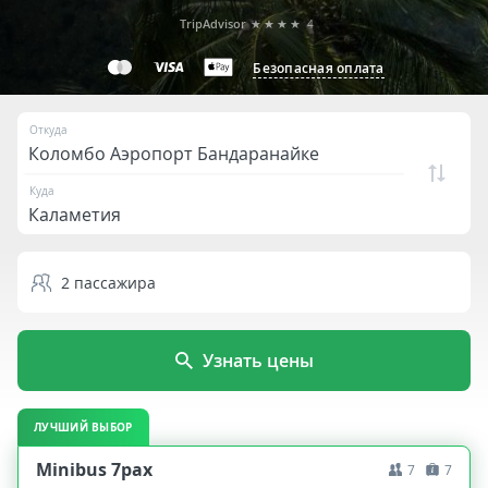
TripAdvisor
★★★★
4
Безопасная оплата
Откуда
Куда
2
пассажира
Узнать цены
ЛУЧШИЙ ВЫБОР
Minibus 7pax
7
7