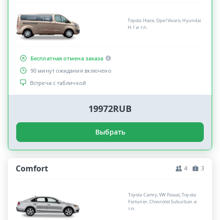
Toyota Hiace, Opel Vivaro, Hyundai
H-1 и т.п.
Бесплатная отмена заказа
90 минут ожидания включено
Встреча с табличкой
19972RUB
Выбрать
Comfort
4
3
Toyota Camry, VW Passat, Toyota
Fortuner, Chevrolet Suburban и
т.п.