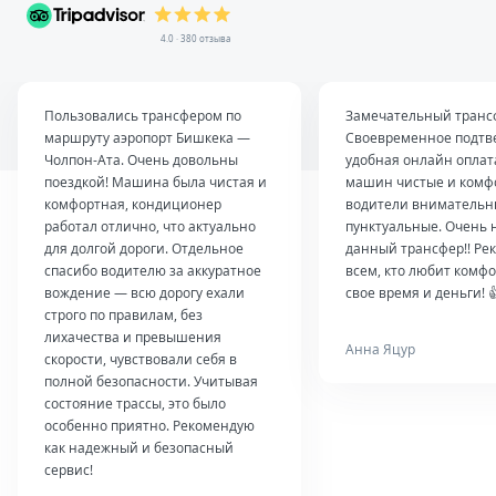
4.0 · 380 отзыва
Пользовались трансфером по
Замечательный транс
маршруту аэропорт Бишкека —
Своевременное подтв
Чолпон-Ата. Очень довольны
удобная онлайн оплат
поездкой! Машина была чистая и
машин чистые и комф
комфортная, кондиционер
водители внимательн
работал отлично, что актуально
пунктуальные. Очень 
для долгой дороги. Отдельное
данный трансфер!! Ре
спасибо водителю за аккуратное
всем, кто любит комфо
вождение — всю дорогу ехали
свое время и деньги! 
строго по правилам, без
лихачества и превышения
Анна Яцур
скорости, чувствовали себя в
полной безопасности. Учитывая
состояние трассы, это было
особенно приятно. Рекомендую
как надежный и безопасный
сервис!