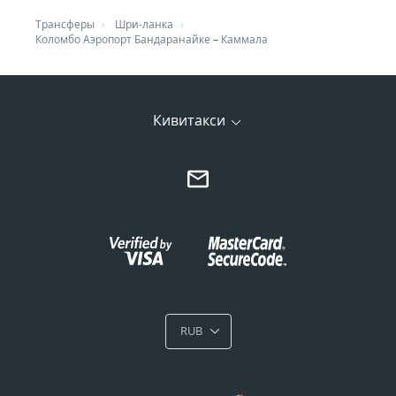
Трансферы
Шри-ланка
Коломбо Аэропорт Бандаранайке
–
Каммала
Кивитакси
RUB