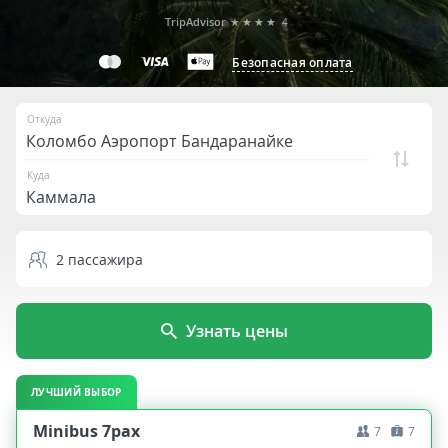
TripAdvisor
★★★★
4
Безопасная оплата
Откуда
Куда
2
пассажира
Узнать цены
ЛУЧШИЙ ВЫБОР
Minibus 7pax
7
7