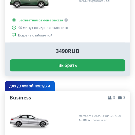
Zafira, Peugeot 807 и т.п.
Бесплатная отмена заказа
90 минут ожидания включено
Встреча с табличкой
3490RUB
Выбрать
ДЛЯ ДЕЛОВОЙ ПОЕЗДКИ
Business
3
3
Mercedes E-class, Lexus GS, Audi
A6, BMW 5 Series и т.п.