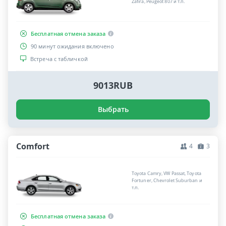
Zafira, Peugeot 807 и т.п.
Бесплатная отмена заказа
90 минут ожидания включено
Встреча с табличкой
9013RUB
Выбрать
Comfort
4
3
Toyota Camry, VW Passat, Toyota
Fortuner, Chevrolet Suburban и
т.п.
Бесплатная отмена заказа