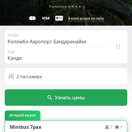
TripAdvisor
★★★★
4
Безопасная оплата
Откуда
Куда
2
пассажира
Узнать цены
ЛУЧШИЙ ВЫБОР
Minibus 7pax
7
7